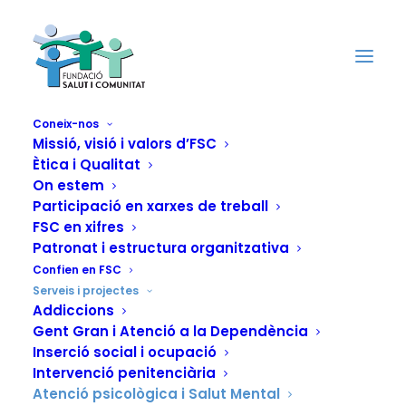
Coneix-nos
Missió, visió i valors d’FSC
Ètica i Qualitat
Atenció psicològica
On estem
Participació en xarxes de treball
i Salut Mental
FSC en xifres
Patronat i estructura organitzativa
Confien en FSC
Serveis i projectes
Addiccions
Gent Gran i Atenció a la Dependència
Inserció social i ocupació
Intervenció penitenciària
Atenció psicològica i Salut Mental
Professionals de la Psicologia i la