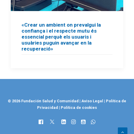
«Crear un ambient on prevalgui la
confiança i el respecte mutu és
essencial perquè els usuaris i
usuàries puguin avançar en la
recuperació»
© 2026 Fundación Salud y Comunidad
|
Aviso Legal
|
Política de
Privacidad
|
Política de cookies