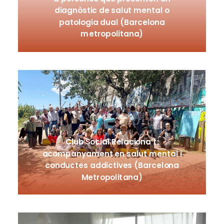
diagnòstic de salut mental o
patologia dual (Barcelona
metropolitana)
Club Social Relaciona’t:
acompanyament en salut mental i
conductes addictives (Barcelona
Metropolitana)