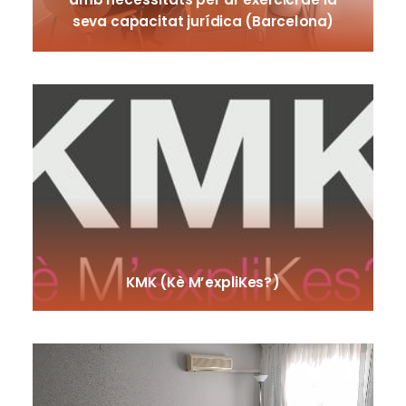
amb necessitats per al´exercici de la
seva capacitat jurídica (Barcelona)
KMK (Kè M’expliKes?)