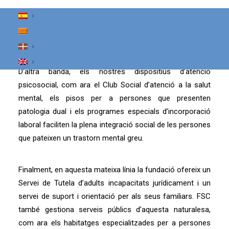
conflictes i patologies de molt diversa naturalesa
(depressió, estrès laboral, problemes de parella i
familiars, dificultats per viure equilibradament
l’homosexualitat, etc.)
D’altra banda, els nostres dispositius d’atenció
psicosocial, com ara el Club Social d’atenció a la salut
mental, els pisos per a persones que presenten
patologia dual i els programes especials d’incorporació
laboral faciliten la plena integració social de les persones
que pateixen un trastorn mental greu.
Finalment, en aquesta mateixa línia la fundació ofereix un
Servei de Tutela d’adults incapacitats jurídicament i un
servei de suport i orientació per als seus familiars. FSC
també gestiona serveis públics d’aquesta naturalesa,
com ara els habitatges especialitzades per a persones