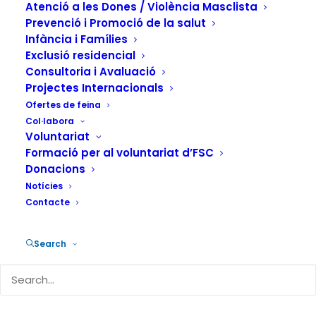
Atenció a les Dones / Violència Masclista
Psiquiatria amb un mínim de 20
Prevenció i Promoció de la salut
anys d'experiència en Salut Mental
Infància i Famílies
Exclusió residencial
Consultoria i Avaluació
Projectes Internacionals
Amb més de 20 anys
Ofertes de feina
d'experiència, l'equip de
Col·labora
Voluntariat
professionals de la nostra entitat
Formació per al voluntariat d’FSC
està format per experts amb
Donacions
perfils molt variats i amb una
Notícies
àmplia formació i experiència en la
Contacte
psicologia clínica.
Search
D’una banda, els nostres Serveis d’Atenció Psicològica
ambulatòria proveeixen assessorament i teràpia a