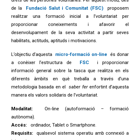
drets de les persones voluntàries. Per aquest motiu, des
de la
Fundació Salut i Comunitat (FSC)
proposem
realitzar una formació inicial a l’voluntariat per
proporcionar coneixements i afavorir el
desenvolupament de la seva activitat a partir seves
habilitats, actituds, aptituds i motivacions.
L’objectiu d’aquesta
micro-formació on-line
és donar
a conèixer l’estructura de
FSC
i proporcionar
informació general sobre la tasca que realitza en els
diferents àmbits en què treballa a través d’una
metodologia basada en el
saber fer
enfortint d’aquesta
manera els valors solidaris de l’voluntariat.
Modalitat:
On-line (autoformació – formació
autònoma).
Accés:
ordinador, Tablet o Smartphone.
Requisits:
qualsevol sistema operatiu amb connexió a