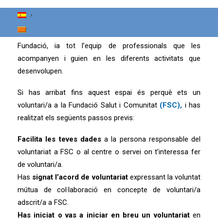
també per a totes aquelles que ja estan col·laborant i
oferint generosa i desinteressadament el seu temps i
entrega als altres a través de els centres i serveis de la
Fundació, ia tot l’equip de professionals que les
acompanyen i guien en les diferents activitats que
desenvolupen.
Si has arribat fins aquest espai és perquè ets un
voluntari/a a la Fundació Salut i Comunitat
(FSC),
i has
realitzat els següents passos previs:
Facilita les teves dades
a la persona responsable del
voluntariat a FSC o al centre o servei on t’interessa fer
de voluntari/a.
Has
signat l’acord de voluntariat
expressant la voluntat
mútua de col·laboració en concepte de voluntari/a
adscrit/a a FSC.
Has iniciat o vas a iniciar en breu un voluntariat
en