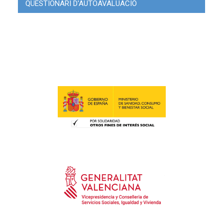
QÜESTIONARI D'AUTOAVALUACIÓ