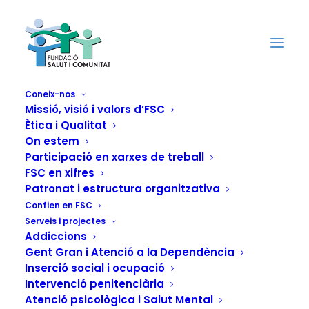
Coneix-nos
Missió, visió i valors d’FSC
Ètica i Qualitat
Formació per
On estem
Participació en xarxes de treball
al voluntariat de FSC
FSC en xifres
Patronat i estructura organitzativa
Confien en FSC
Serveis i projectes
Addiccions
Gent Gran i Atenció a la Dependència
Inserció social i ocupació
Intervenció penitenciària
Atenció psicològica i Salut Mental
Una peça clau de la nostra tasca