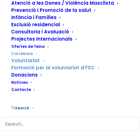
Atenció a les Dones / Violència Masclista
Prevenció i Promoció de la salut
Infància i Famílies
Exclusió residencial
Aquest espai destinat a
Consultoria i Avaluació
la
formació inicial del voluntariat
Projectes Internacionals
de FSC
és possible gràcies al
Ofertes de feina
suport del
Ministeri de Drets
Col·labora
Voluntariat
Socials, Consum i Agenda 2030
i
Formació per al voluntariat d’FSC
la Vicepresidència i la Conselleria
Donacions
d'Igualtat i Polítiques Inclusives
Notícies
de la Generalitat Valenciana.
Contacte
Search
Des de la Fundació Salut i Comunitat (FSC) posem a
disposició aquest espai adreçat a totes les persones
que recentment s’han incorporat com a voluntàries i