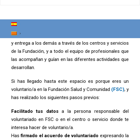
Desde la Fundación Salud y Comunidad (FSC) ponemos
a disposición este espacio dirigido a todas las personas
que recientemente se han incorporado como voluntarias
y también para todas aquellas que ya están colaborando
y ofreciendo generosa y desinteresadamente su tiempo
y entrega a los demás a través de los centros y servicios
de la Fundación, y a todo el equipo de profesionales que
las acompañan y guían en las diferentes actividades que
desarrollan.
Si has llegado hasta este espacio es porque eres un
voluntario/a en la Fundación Salud y Comunidad
(FSC)
, y
has realizado los siguientes pasos previos:
Facilitado tus datos
a la persona responsable del
voluntariado en FSC o en el centro o servicio donde te
interesa hacer de voluntario/a.
Has
firmado el acuerdo de voluntariado
expresando la