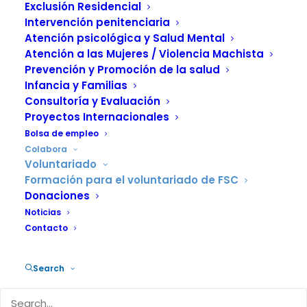
Exclusión Residencial
Una pieza clave de nuestro trabajo
Intervención penitenciaria
Atención psicológica y Salud Mental
Atención a las Mujeres / Violencia Machista
Prevención y Promoción de la salud
Infancia y Familias
Este espacio destinado a la
Consultoría y Evaluación
Formación inicial del voluntariado
Proyectos Internacionales
de FSC
es posible gracias al
Bolsa de empleo
apoyo del
Ministerio de Derechos
Colabora
Voluntariado
Sociales, Consumo y Agenda
Formación para el voluntariado de FSC
2030
y la Vicepresidencia y
Donaciones
Conselleria de Igualdad y Políticas
Noticias
Inclusivas de la Generalitat
Contacto
Valenciana.
Search