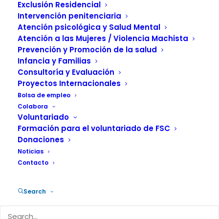
La
Fundación Salud y Comunidad (FSC)
Exclusión Residencial
distribuye internamente su intervención
Intervención penitenciaria
en tres áreas de acción, según ámbitos
Atención psicológica y Salud Mental
de intervención:
Atención a las Mujeres / Violencia Machista
Prevención y Promoción de la salud
INCLUSIÓN SOCIAL
(Área 1)
Infancia y Familias
Consultoría y Evaluación
Incluye aquellos servicios y proyectos relacionados con
Proyectos Internacionales
la intervención en el ámbito
penitenciario
,
inserción
Bolsa de empleo
Colabora
laboral
,
salud mental
,
exclusión social
y
reducción
Voluntariado
de daños
en drogodependencias.
Formación para el voluntariado de FSC
Donaciones
Noticias
Contacto
Search