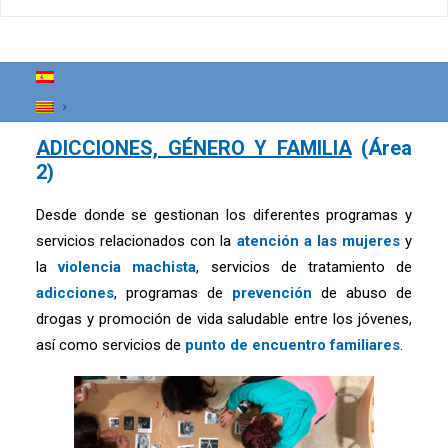
Centro de Día para la Inserción Social de
Drogodependientes
de L’Hospitalet de Llobregat (Barcelona)
ADICCIONES, GÉNERO Y FAMILIA
(Área
2)
Desde donde se gestionan los diferentes programas y
servicios relacionados con la
atención a las mujeres
y
la
violencia machista
, servicios de tratamiento de
adicciones
, programas de
prevención
de abuso de
drogas y promoción de vida saludable entre los jóvenes,
así como servicios de
punto de encuentro familiares
.