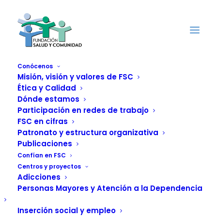
Conócenos
Misión, visión y valores de FSC
Ética y Calidad
Canal de alertas y
Dónde estamos
Participación en redes de trabajo
denuncias de la FSC
FSC en cifras
Patronato y estructura organizativa
Publicaciones
Confían en FSC
Centros y proyectos
Adicciones
Personas Mayores y Atención a la Dependencia
Este canal consiste en un sistema interno de
información permite reportar una infracción de
Inserción social y empleo