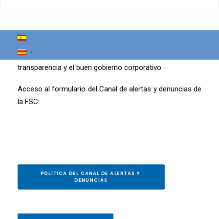
denuncia en caso de incumplimiento normativo o
conductas que puedan ser constitutivas de delito, acoso,
o contrarias a los principios y valores de la organización
por parte de la FSC y/o de sus empleados/as o
colaboradores, garantizando de tal modo la
transparencia y el buen gobierno corporativo.
Acceso al formulario del Canal de alertas y denuncias de
la FSC:
POLÍTICA DEL CANAL DE ALERTAS Y 
DENUNCIAS