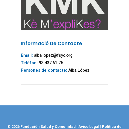
Informació De Contacte
Email:
alba.lopez@fsyc.org
Telèfon:
93 437 61 75
Persones de contacte:
Alba López
© 2026 Fundación Salud y Comunidad
|
Aviso Legal
|
Política de