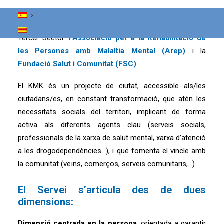
La intervenció es vertebra a través de l’expertesa en
salut mental i drogues per part de dues entitats del
Tercer Sector:
l’Associació per a la Rehabilitació de
les Persones amb Malaltia Mental (Arep)
i la
Fundació Salut i Comunitat (FSC)
.
El KMK és un projecte de ciutat, accessible als/les
ciutadans/es, en constant transformació, que atén les
necessitats socials del territori, implicant de forma
activa als diferents agents clau (serveis socials,
professionals de la xarxa de salut mental, xarxa d’atenció
a les drogodependències…), i que fomenta el vincle amb
la comunitat (veïns, comerços, serveis comunitaris,…).
El Servei s’articula des de dues
dimensions:
Dimensió centrada en la persona
, orientada a garantir