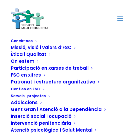
Coneix-nos
Missió, visió i valors d’FSC
Ètica i Qualitat
KMK - Kè
On estem
Participació en xarxes de treball
M'expliKes?:
FSC en xifres
Patronat i estructura organitzativa
Espai d'Atenció,
Confien en FSC
Serveis i projectes
Orientació i
Addiccions
Gent Gran i Atenció a la Dependència
Acompanyament a
Inserció social i ocupació
Intervenció penitenciària
joves amb
Atenció psicològica i Salut Mental