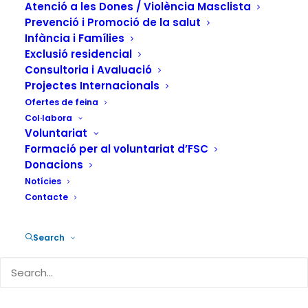
diagnòstic en
Atenció a les Dones / Violència Masclista
Prevenció i Promoció de la salut
Patologia Dual
Infància i Famílies
Exclusió residencial
(Barcelona)
Consultoria i Avaluació
Projectes Internacionals
Ofertes de feina
Col·labora
Voluntariat
Formació per al voluntariat d’FSC
Donacions
El Projecte KMK acompanya a joves d’entre 15 i 26 anys
Notícies
amb patologia dual i a les seves famílies, i s’ubica al barri
Contacte
de Bon Pastor a Barcelona. La manca de serveis
psicosocials de continuïtat dirigits a joves i les
Search
necessitats del territori han estat cabdals per al
desenvolupament del servei. L’ objectiu és millorar la
qualitat de vida de les persones ateses, i la del seu
entorn social, familiar i comunitari.