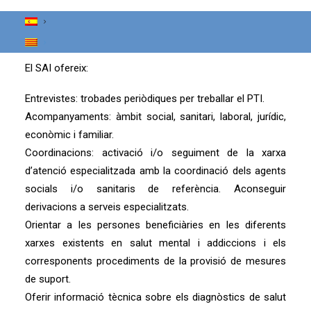
També s’ofereixen espais d’assessorament i
acompanyament a familiars, així com, orientació i
informació a professionals de la xarxa d’atenció.
El SAI ofereix:
Entrevistes: trobades periòdiques per treballar el PTI.
Acompanyaments: àmbit social, sanitari, laboral, jurídic,
econòmic i familiar.
Coordinacions: activació i/o seguiment de la xarxa
d’atenció especialitzada amb la coordinació dels agents
socials i/o sanitaris de referència. Aconseguir
derivacions a serveis especialitzats.
Orientar a les persones beneficiàries en les diferents
xarxes existents en salut mental i addiccions i els
corresponents procediments de la provisió de mesures
de suport.
Oferir informació tècnica sobre els diagnòstics de salut