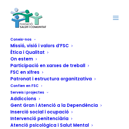
Coneix-nos
Missió, visió i valors d’FSC
Ètica i Qualitat
SAI: Servei
On estem
Participació en xarxes de treball
d'Acompanyament
FSC en xifres
Patronat i estructura organitzativa
Individualitzat a
Confien en FSC
Serveis i projectes
l'àmbit de la salut
Addiccions
Gent Gran i Atenció a la Dependència
mental i la patologia
Inserció social i ocupació
Intervenció penitenciària
dual (Catalunya)
Atenció psicològica i Salut Mental