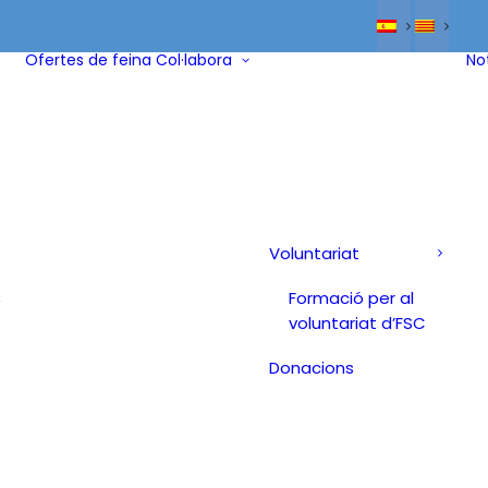
Ofertes de feina
Col·labora
No
Voluntariat
Formació per al
/
voluntariat d’FSC
Donacions