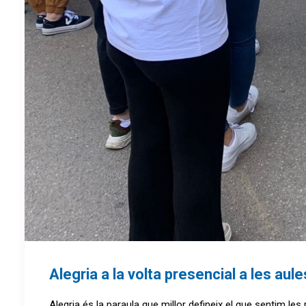
Alegria a la volta presencial a les aul
Alegria és la paraula que millor defineix el que sentim l