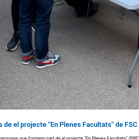
es de el projecte "En Plenes Facultats" de FSC
es persones que formem part de el projecte "En Plenes Facultats" (EP