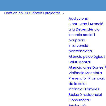
Confien en FSC
Serveis i projectes
Addiccions
Gent Gran i Atenció
a la Dependència
Inserció social i
ocupació
Intervenció
penitenciària
Atenció psicològica i
Salut Mental
Atenció a les Dones 
Violència Masclista
Prevenció i Promoció
de la salut
Infància i Famílies
Exclusió residencial
Consultoria i
Avaluació