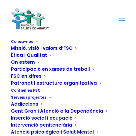
Coneix-nos
Missió, visió i valors d’FSC
Ètica i Qualitat
Quatre projectes de
On estem
FSC, distingits com a
Participació en xarxes de treball
FSC en xifres
bones pràctiques en
Patronat i estructura organitzativa
Confien en FSC
la publicació de la
Serveis i projectes
Addiccions
RIOD sobre gènere i
Gent Gran i Atenció a la Dependència
Inserció social i ocupació
drogues
Intervenció penitenciària
Atenció psicològica i Salut Mental