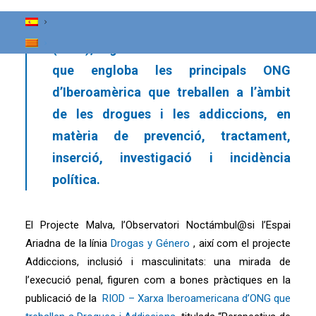
d’Organitzacions No Governamentals
que treballen a Drogues i addiccions
(RIOD), organització sense ànim de lucre
que engloba les principals ONG
d’Iberoamèrica que treballen a l’àmbit
de les drogues i les addiccions, en
matèria de prevenció, tractament,
inserció, investigació i incidència
política.
El Projecte Malva, l’Observatori Noctámbul@si l’Espai
Ariadna de la línia
Drogas y Género
, així com el projecte
Addiccions, inclusió i masculinitats: una mirada de
l’execució penal, figuren com a bones pràctiques en la
publicació de la
RIOD – Xarxa Iberoamericana d’ONG que