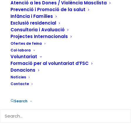
Atenció a les Dones / Violència Masclista
13 DE GENER DE 2022
|
IN
ACTUALITAT
,
ADDICCIONS
,
PREVENCIÓ
|
BY
FUNDACIÓN SALUD Y COMUNIDAD
Prevenció i Promoció de la salut
Infància i Famílies
Exclusió residencial
Consultoria i Avaluació
Projectes Internacionals
Ofertes de feina
Col·labora
Els tres projectes de la línia “
Drogues i
Voluntariat
Gènere
” de la
Fundació Salut i
Formació per al voluntariat d’FSC
Comunitat
(FSC), així com el projecte
Donacions
Notícies
“Adiccions, inclusió i masculinitats: una
Contacte
mirada de l’execució penal”, han resultat
seleccionats a la convocatòria “En clau
Search
de gènere: Experiències amb èxit
d’abordatge de l’ús de drogues”,
organitzada per la Xarxa Iberoamericana