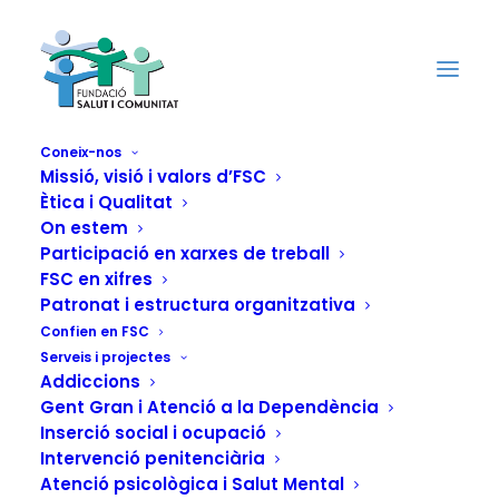
Coneix-nos
Missió, visió i valors d’FSC
Ètica i Qualitat
La Residència de
On estem
Persones amb
Participació en xarxes de treball
FSC en xifres
Diversitat Funcional
Patronat i estructura organitzativa
Confien en FSC
Relleu participa al XI
Serveis i projectes
Addiccions
Festival
Gent Gran i Atenció a la Dependència
Inserció social i ocupació
Internacional de
Intervenció penitenciària
Atenció psicològica i Salut Mental