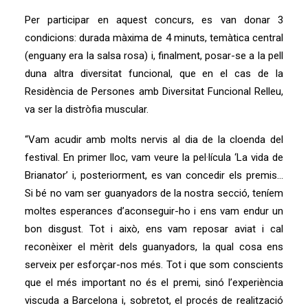
Per participar en aquest concurs, es van donar 3
condicions: durada màxima de 4 minuts, temàtica central
(enguany era la salsa rosa) i, finalment, posar-se a la pell
duna altra diversitat funcional, que en el cas de la
Residència de Persones amb Diversitat Funcional Relleu,
va ser la distròfia muscular.
“Vam acudir amb molts nervis al dia de la cloenda del
festival. En primer lloc, vam veure la pel·lícula ‘La vida de
Brianator’ i, posteriorment, es van concedir els premis…
Si bé no vam ser guanyadors de la nostra secció, teníem
moltes esperances d’aconseguir-ho i ens vam endur un
bon disgust. Tot i això, ens vam reposar aviat i cal
reconèixer el mèrit dels guanyadors, la qual cosa ens
serveix per esforçar-nos més. Tot i que som conscients
que el més important no és el premi, sinó l’experiència
viscuda a Barcelona i, sobretot, el procés de realització