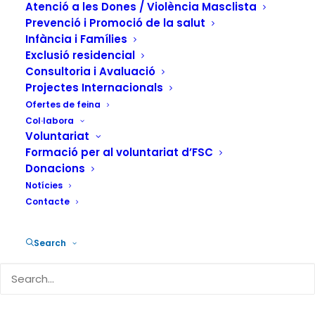
Cinema i
Atenció a les Dones / Violència Masclista
Discapacitat de
Prevenció i Promoció de la salut
Infància i Famílies
Barcelona
Exclusió residencial
Consultoria i Avaluació
Projectes Internacionals
3 DE GENER DE 2024
|
IN
ACTUALITAT
,
ATENCIÓ A LA
Ofertes de feina
DEPENDÈNCIA
|
BY
FUNDACIÓN SALUD Y COMUNIDAD
Col·labora
Voluntariat
Formació per al voluntariat d’FSC
Donacions
Notícies
Contacte
El curtmetratge «La vie en rose»,
realitzat al taller d’arts audiovisuals de
Search
la Residència de Persones amb
Diversitat Funcional Relleu, servei
concertat amb la Generalitat