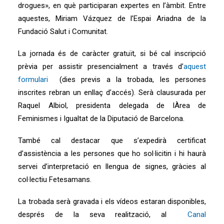
drogues», en què participaran expertes en l’àmbit. Entre
aquestes, Miriam Vázquez de l’Espai Ariadna de la
Fundació Salut i Comunitat.
La jornada és de caràcter gratuït, si bé cal inscripció
prèvia per assistir presencialment a través d’
aquest
formulari
(dies previs a la trobada, les persones
inscrites rebran un enllaç d’accés). Serà clausurada per
Raquel Albiol, presidenta delegada de lÀrea de
Feminismes i Igualtat de la Diputació de Barcelona.
També cal destacar que s’expedirà certificat
d’assistència a les persones que ho sol·licitin i hi haurà
servei d’interpretació en llengua de signes, gràcies al
col·lectiu Fetesamans.
La trobada serà gravada i els vídeos estaran disponibles,
després de la seva realització, al
Canal