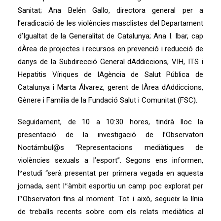
Sanitat; Ana Belén Gallo, directora general per a
l’eradicació de les violències masclistes del Departament
d’Igualtat de la Generalitat de Catalunya; Ana I. Ibar, cap
dÀrea de projectes i recursos en prevenció i reducció de
danys de la Subdirecció General dAddiccions, VIH, ITS i
Hepatitis Víriques de lAgència de Salut Pública de
Catalunya i Marta Álvarez, gerent de lÀrea dAddiccions,
Gènere i Família de la Fundació Salut i Comunitat (FSC).
Seguidament, de 10 a 10:30 hores, tindrà lloc la
presentació de la investigació de l’Observatori
Noctámbul@s “Representacions mediàtiques de
violències sexuals a l’esport”. Segons ens informen,
l‟estudi “serà presentat per primera vegada en aquesta
jornada, sent l‟àmbit esportiu un camp poc explorat per
l‟Observatori fins al moment. Tot i això, segueix la línia
de treballs recents sobre com els relats mediàtics al