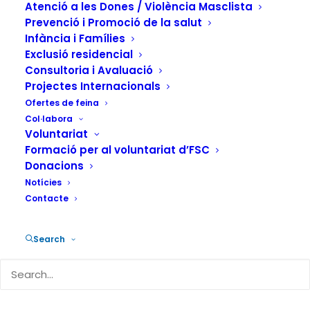
abordatge de
Atenció a les Dones / Violència Masclista
violències sexuals i
Prevenció i Promoció de la salut
Infància i Famílies
drogues en
Exclusió residencial
Consultoria i Avaluació
contextos d'oci»
Projectes Internacionals
Ofertes de feina
Col·labora
27 DE FEBRER DE 2025
|
IN
ACTUALITAT
,
PREVENCIÓ
|
BY
Voluntariat
FUNDACIÓN SALUD Y COMUNIDAD
Formació per al voluntariat d’FSC
Donacions
Notícies
Contacte
L’Observatori Noctámbul@s de la
Search
Fundació Salut i Comunitat (FSC)
celebrarà el proper 21 de març la seva XI
Jornada Noctámbul@s. La trobada,