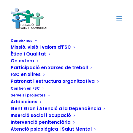
Coneix-nos
Missió, visió i valors d’FSC
Ètica i Qualitat
FSC celebra la XI
On estem
Jornada
Participació en xarxes de treball
FSC en xifres
Noctámbul@s:
Patronat i estructura organitzativa
Confien en FSC
«Mirades feministes
Serveis i projectes
Addiccions
als imaginaris
Gent Gran i Atenció a la Dependència
Inserció social i ocupació
socials. Prevenció i
Intervenció penitenciària
Atenció psicològica i Salut Mental