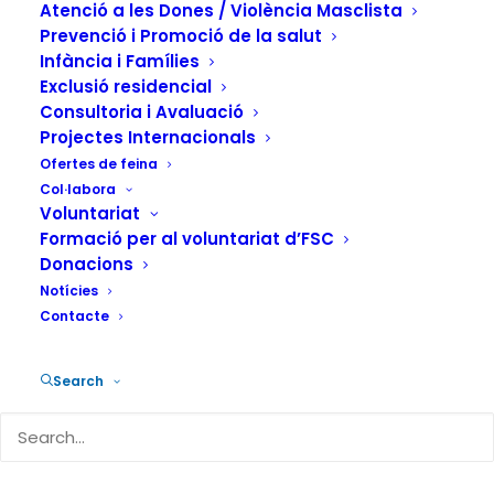
consumeixen
Atenció a les Dones / Violència Masclista
drogues
Prevenció i Promoció de la salut
Infància i Famílies
Exclusió residencial
28 DE FEBRER DE 2025
|
IN
ACTUALITAT
,
ADDICCIONS
,
Consultoria i Avaluació
PREVENCIÓ
|
BY
FUNDACIÓN SALUD Y COMUNIDAD
Projectes Internacionals
Ofertes de feina
Col·labora
Voluntariat
Formació per al voluntariat d’FSC
Donacions
Coincidint amb el Dia Europeu de la
Notícies
Salut Sexual, que es va celebrar el 14 de
Contacte
febrer passat, UNAD, la Xarxa d’Atenció a
Search
les Addiccions, ha insistit en la
necessitat de reforçar la prevenció i la
sensibilització en matèria de VIH i altres
Infeccions de Transmissió Sexual (ITS)