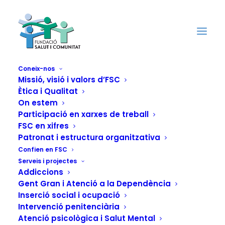
Coneix-nos
Missió, visió i valors d’FSC
Ètica i Qualitat
FSC se suma a la
On estem
campanya de la
Participació en xarxes de treball
FSC en xifres
UNAD per prevenir el
Patronat i estructura organitzativa
Confien en FSC
VIH i altres infeccions
Serveis i projectes
Addiccions
de transmissió
Gent Gran i Atenció a la Dependència
Inserció social i ocupació
sexual en joves que
Intervenció penitenciària
Atenció psicològica i Salut Mental