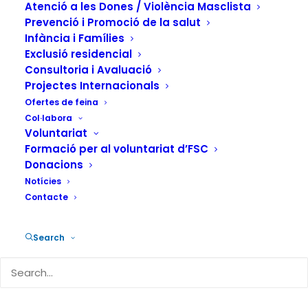
altres persones"
Atenció a les Dones / Violència Masclista
Prevenció i Promoció de la salut
29 DE SETEMBRE DE 2023
|
IN
ACTUALITAT
,
INSERCIÓ SOCIAL I
Infància i Famílies
OCUPACIÓ
|
BY
FUNDACIÓN SALUD Y COMUNIDAD
Exclusió residencial
Consultoria i Avaluació
Projectes Internacionals
Ofertes de feina
Col·labora
Voluntariat
Sassi Merazga, de 44 anys, és voluntari
Formació per al voluntariat d’FSC
Donacions
de FSC a Alacant, concretament al
Notícies
Centre d’Acollida per a Persones Sense
Contacte
Llar (CAI), de titularitat municipal,
gestionat i dirigit per la Fundació Salut i
Search
Comunitat (FSC). En aquest servei,
realitza tasques de perruqueria i
barberia, com a agraïment del que han