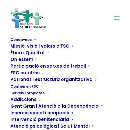
Coneix-nos
Missió, visió i valors d’FSC
Ètica i Qualitat
"En general, a
On estem
Espanya hi ha bones
Participació en xarxes de treball
FSC en xifres
persones, amb bon
Patronat i estructura organitzativa
Confien en FSC
cor. Per això, vull
Serveis i projectes
Addiccions
ajudar jo també com
Gent Gran i Atenció a la Dependència
Inserció social i ocupació
a voluntari de FSC
Intervenció penitenciària
Atenció psicològica i Salut Mental