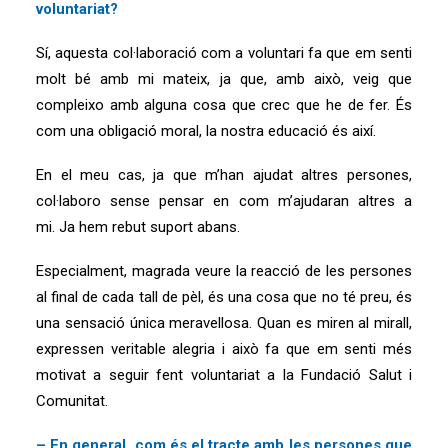
voluntariat?
Sí, aquesta col·laboració com a voluntari fa que em senti
molt bé amb mi mateix, ja que, amb això, veig que
compleixo amb alguna cosa que crec que he de fer. És
com una obligació moral, la nostra educació és així.
En el meu cas, ja que m’han ajudat altres persones,
col·laboro sense pensar en com m’ajudaran altres a
mi. Ja hem rebut suport abans.
Especialment, magrada veure la reacció de les persones
al final de cada tall de pèl, és una cosa que no té preu, és
una sensació única meravellosa. Quan es miren al mirall,
expressen veritable alegria i això fa que em senti més
motivat a seguir fent voluntariat a la Fundació Salut i
Comunitat.
– En general, com és el tracte amb les persones que