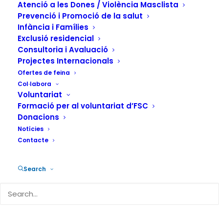
perspectiva de
Atenció a les Dones / Violència Masclista
gènere i drogues
Prevenció i Promoció de la salut
Infància i Famílies
amb el suport del
Exclusió residencial
Consultoria i Avaluació
PNSD
Projectes Internacionals
Ofertes de feina
Col·labora
14 DE MARÇ DE 2025
|
IN
ACTUALITAT
,
PREVENCIÓ
|
BY
Voluntariat
FUNDACIÓN SALUD Y COMUNIDAD
Formació per al voluntariat d’FSC
Donacions
Notícies
Contacte
El curs
Perspectiva de gènere,
Search
abús/dependència de drogues i
violència
tindrà lloc de forma presencial
del 8 al 10 d’abril i està dirigit, com en