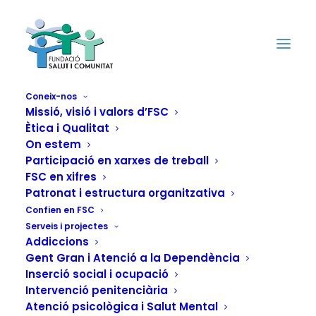
Coneix-nos
Missió, visió i valors d’FSC
Ètica i Qualitat
El Projecte Malva de
On estem
FSC organitza a
Participació en xarxes de treball
FSC en xifres
Madrid una nova
Patronat i estructura organitzativa
Confien en FSC
edició del curs de
Serveis i projectes
Addiccions
formació per a
Gent Gran i Atenció a la Dependència
Inserció social i ocupació
professionals sobre
Intervenció penitenciària
Atenció psicològica i Salut Mental