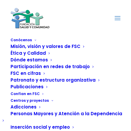
Conócenos
Misión, visión y valores de FSC
Ética y Calidad
El Proyecto Malva de
Dónde estamos
FSC organiza en
Participación en redes de trabajo
FSC en cifras
Madrid una nueva
Patronato y estructura organizativa
Publicaciones
edición del curso de
Confían en FSC
Centros y proyectos
formación para
Adicciones
Personas Mayores y Atención a la Dependencia
profesionales sobre
Inserción social y empleo