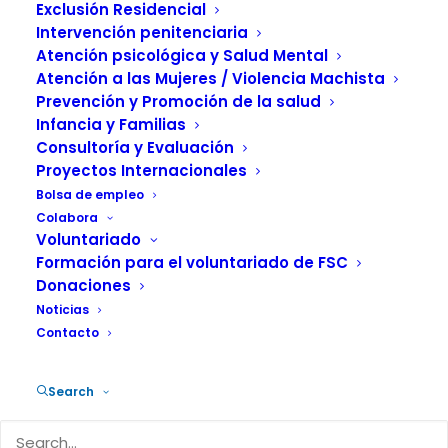
perspectiva de
Exclusión Residencial
género y drogas con
Intervención penitenciaria
Atención psicológica y Salud Mental
el apoyo del PNSD
Atención a las Mujeres / Violencia Machista
Prevención y Promoción de la salud
Infancia y Familias
14 MARZO, 2025
|
IN
ACTUALIDAD
,
PREVENCIÓN
|
BY
Consultoría y Evaluación
FUNDACIÓN SALUD Y COMUNIDAD
Proyectos Internacionales
Bolsa de empleo
Colabora
Voluntariado
Formación para el voluntariado de FSC
Donaciones
El curso
“Perspectiva de género,
Noticias
abuso/dependencia de drogas y
Contacto
violencia”
tendrá lugar de forma
presencial del 8 al 10 de abril y está
Search
dirigido, como en anteriores ediciones,