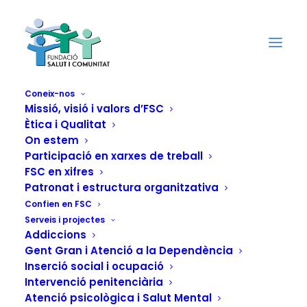
Coneix-nos
Missió, visió i valors d’FSC
Ètica i Qualitat
On estem
Participació en xarxes de treball
FSC en xifres
Confinament en
Patronat i estructura organitzativa
Confien en FSC
l'exclusió social
Serveis i projectes
Addiccions
Gent Gran i Atenció a la Dependència
21 D'ABRIL DE 2020
|
IN
ACTUALITAT
,
INSERCIÓ SOCIAL I
Inserció social i ocupació
OCUPACIÓ
|
BY
FUNDACIÓN SALUD Y COMUNIDAD
Intervenció penitenciària
Atenció psicològica i Salut Mental