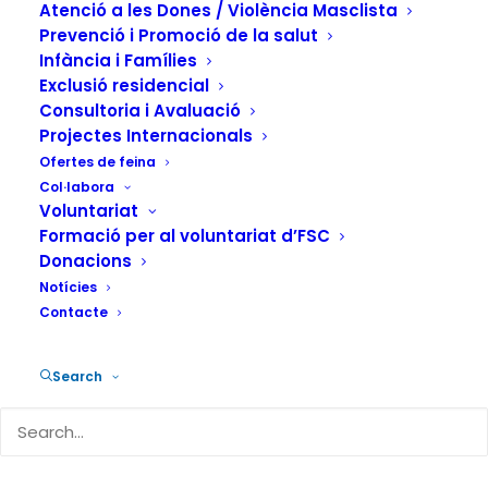
Atenció a les Dones / Violència Masclista
Prevenció i Promoció de la salut
Infància i Famílies
Exclusió residencial
Consultoria i Avaluació
Projectes Internacionals
Ofertes de feina
Col·labora
El primer que aprens quan comences a
Voluntariat
treballar amb persones sense llar és que
Formació per al voluntariat d’FSC
no és el mateix una llar que un sostre o
Donacions
Notícies
que una casa. Aprens i interioritzes
Contacte
millor l’evolució que ha tingut la
definició d’aquest col·lectiu, basada en
Search
la mena d’atenció que se’ls ha anat
prestant a les persones sense llar.