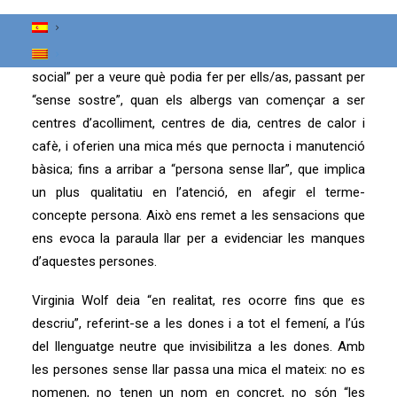
Des de “transeünts”, perquè transitaven de ciutat en
ciutat per albergs en els quals se’ls oferia tres dies
d’allotjament i una tala entrevista amb “l’assistenta
social” per a veure què podia fer per ells/as, passant per
“sense sostre”, quan els albergs van començar a ser
centres d’acolliment, centres de dia, centres de calor i
cafè, i oferien una mica més que pernocta i manutenció
bàsica; fins a arribar a “persona sense llar”, que implica
un plus qualitatiu en l’atenció, en afegir el terme-
concepte persona. Això ens remet a les sensacions que
ens evoca la paraula llar per a evidenciar les manques
d’aquestes persones.
Virginia Wolf deia “en realitat, res ocorre fins que es
descriu”, referint-se a les dones i a tot el femení, a l’ús
del llenguatge neutre que invisibilitza a les dones. Amb
les persones sense llar passa una mica el mateix: no es
nomenen, no tenen un nom en concret, no són “les