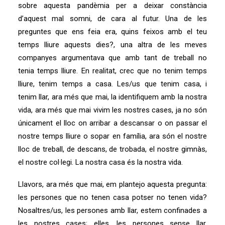
sobre aquesta pandèmia per a deixar constància
d’aquest mal somni, de cara al futur. Una de les
preguntes que ens feia era, quins feixos amb el teu
temps lliure aquests dies?, una altra de les meves
companyes argumentava que amb tant de treball no
tenia temps lliure. En realitat, crec que no tenim temps
lliure, tenim temps a casa. Les/us que tenim casa, i
tenim llar, ara més que mai, la identifiquem amb la nostra
vida, ara més que mai vivim les nostres cases, ja no són
únicament el lloc on arribar a descansar o on passar el
nostre temps lliure o sopar en família, ara són el nostre
lloc de treball, de descans, de trobada, el nostre gimnàs,
el nostre col·legi. La nostra casa és la nostra vida.
Llavors, ara més que mai, em plantejo aquesta pregunta:
les persones que no tenen casa potser no tenen vida?
Nosaltres/us, les persones amb llar, estem confinades a
les nostres cases; elles, les persones sense llar,