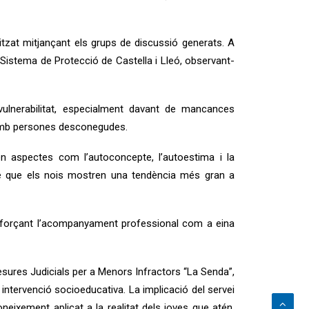
tzat mitjançant els grups de discussió generats. A
al Sistema de Protecció de Castella i Lleó, observant-
vulnerabilitat, especialment davant de mancances
ió amb persones desconegudes.
en aspectes com l’autoconcepte, l’autoestima i la
ntre que els nois mostren una tendència més gran a
, reforçant l’acompanyament professional com a eina
esures Judicials per a Menors Infractors “La Senda”,
ntervenció socioeducativa. La implicació del servei
neixement aplicat a la realitat dels joves que atén,