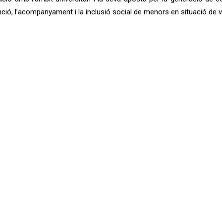
ció, l’acompanyament i la inclusió social de menors en situació de vu
uez, JM; González Sánchez, M.; Gutiérrez Pérez, B.; Martín García, AV
ació entre l’ús de tecnologia i la construcció de la identitat dels men