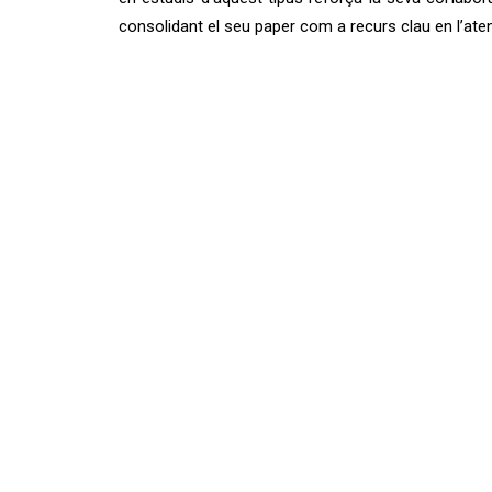
consolidant el seu paper com a recurs clau en l’aten
Accés a l’informe:
Serrate González, S; Rodes Caletrio, J; Muñoz Rodríg
MC i Torrijos Fíncies, P. (2026). Anàlisi de l’associ
Castella i Lleó.
https://gredos.usal.es/handle/10366/170814