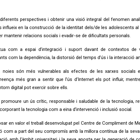
erents perspectives i obtenir una visió integral del fenomen anali
ls influeix en la construcció de la identitat dels/de les adolescents 
r mantenir relacions socials i evadir-se de dificultats personals.
tua com a espai d’integració i suport davant de contextos de 
evants com la dependència, la distorsió del temps d’ús i la interacc
les noies són més vulnerables als efectes de les xarxes socials 
 creença més gran a sentir que l’ús d’Internet els pot influir, me
torn digital pot exercir sobre ells.
 de promoure un ús crític, responsable i saludable de la tecnologia
ncorporant la tecnologia com a eina d’intervenció i inclusió social.
osar en valor el treball desenvolupat pel Centre de Compliment de M
ió com a part del seu compromís amb la millora contínua de la seva i
ació amb l’àmbit universitari i la seva aposta per la generació de co