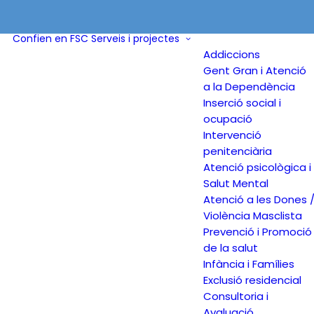
Confien en FSC
Serveis i projectes
Addiccions
Gent Gran i Atenció
a la Dependència
Inserció social i
ocupació
Intervenció
penitenciària
Atenció psicològica i
Salut Mental
Atenció a les Dones 
Violència Masclista
Prevenció i Promoció
de la salut
Infància i Famílies
Exclusió residencial
Consultoria i
Avaluació