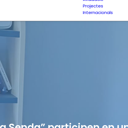
Projectes
Internacionals
a Senda” participen en un