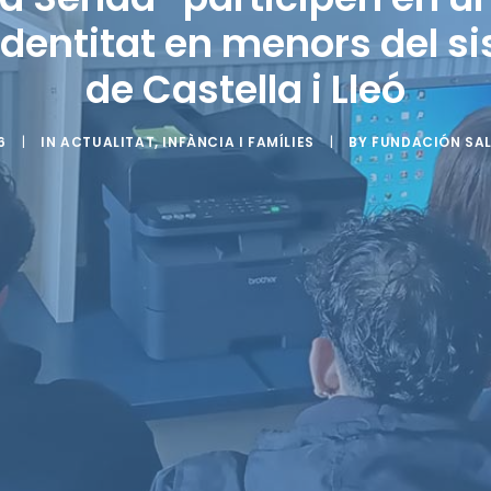
 identitat en menors del s
de Castella i Lleó
6
|
IN
ACTUALITAT
,
INFÀNCIA I FAMÍLIES
|
BY
FUNDACIÓN SA