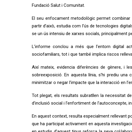
Fundació Salut i Comunitat.
El seu enfocament metodològic permet combinar dif
partir d’això, estudia com l’ús de tecnologies digita
se un ús intensiu de xarxes socials, principalment pe
L’informe conclou a més que l’entorn digital ac
sociofamiliars, tot i que també implica riscos rell
Així mateix, evidencia diferències de gènere, i 
sobreexposició. En aquesta línia, s’hi prediu una
minimitzar o negar l’impacte que la interacció en l’en
Tot plegat, els resultats subratllen la necessitat
d’inclusió social i l’enfortiment de l’autoconcepte, i
En aquest context, resulta especialment rellevant p
que ha participat activament en aquesta investigac
en estudis d’aquest tipus reforça la seva col·labor