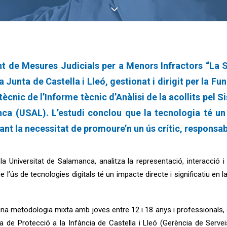
 de Mesures Judicials per a Menors Infractors “La Sen
la Junta de Castella i Lleó, gestionat i dirigit per la F
tècnic de l’Informe tècnic d’Anàlisi de la acollits pel
anca (USAL). L’estudi conclou que la tecnologia té u
ant la necessitat de promoure’n un ús crític, responsab
la Universitat de Salamanca, analitza la representació, interacció 
e l’ús de tecnologies digitals té un impacte directe i significatiu en 
d’una metodologia mixta amb joves entre 12 i 18 anys i professional
ma de Protecció a la Infància de Castella i Lleó (Gerència de Serveis