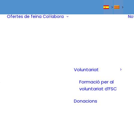
Ofertes de feina
Col·labora
No
Voluntariat
Formació per al
/
voluntariat d’FSC
Donacions