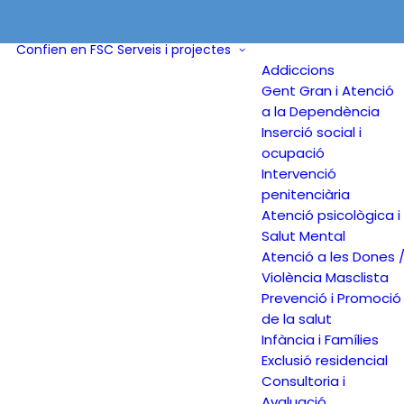
Confien en FSC
Serveis i projectes
Addiccions
Gent Gran i Atenció
a la Dependència
Inserció social i
ocupació
Intervenció
penitenciària
Atenció psicològica i
Salut Mental
Atenció a les Dones 
Violència Masclista
Prevenció i Promoció
de la salut
Infància i Famílies
Exclusió residencial
Consultoria i
Avaluació