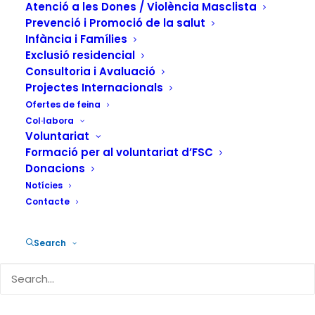
“Perspectiva de gènere i
Atenció a les Dones / Violència Masclista
drogues” en format online
Prevenció i Promoció de la salut
Infància i Famílies
Exclusió residencial
La Fundació Salut i Comunitat (FSC), a través
Consultoria i Avaluació
del Projecte Malva, presenta una nova edició
Projectes Internacionals
del curs de formació per a professionals
Ofertes de feina
“Perspectiva de gènere i drogues”, que se…
Col·labora
Voluntariat
Formació per al voluntariat d’FSC
by Fundación Salud y Comunidad
Donacions
Notícies
Contacte
Search