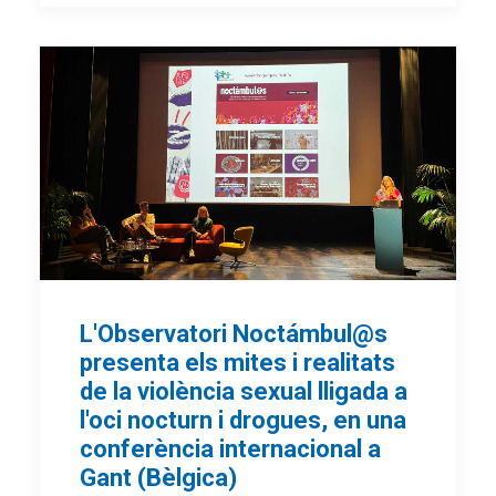
L'Observatori Noctámbul@s
presenta els mites i realitats
de la violència sexual lligada a
l'oci nocturn i drogues, en una
conferència internacional a
Gant (Bèlgica)