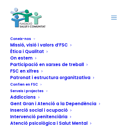
Coneix-nos
Missió, visió i valors d’FSC
Ètica i Qualitat
On estem
Participació en xarxes de treball
FSC en xifres
Patronat i estructura organitzativa
Confien en FSC
Serveis i projectes
Addiccions
Gent Gran i Atenció a la Dependència
Inserció social i ocupació
El Projecte Malva de FSC
Intervenció penitenciària
llança una nova edició del curs
Atenció psicològica i Salut Mental