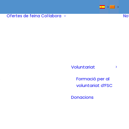
Ofertes de feina
Col·labora
No
Voluntariat
Formació per al
/
voluntariat d’FSC
Donacions