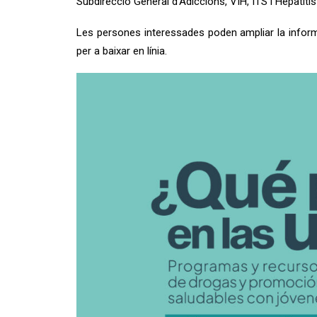
Subdirecció General d’Adiccions, VIH, ITS i Hepatiti
Les persones interessades poden ampliar la informac
per a baixar en línia.