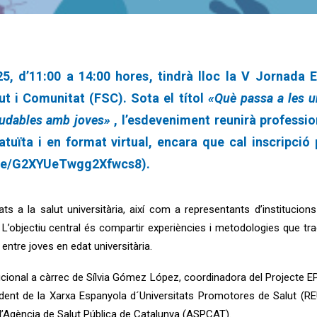
, d’11:00 a 14:00 hores, tindrà lloc la V Jornada E
ut i Comunitat (FSC). Sota el títol
«Què passa a les u
ludables amb joves»
, l’esdeveniment reunirà profession
ratuïta i en format virtual, encara que cal inscripció
.gle/G2XYUeTwgg2Xfwcs8
).
s a la salut universitària, així com a representants d’institucions
 L’objectiu central és compartir experiències i metodologies que tr
entre joves en edat universitària.
onal a càrrec de Sílvia Gómez López, coordinadora del Projecte EPF; 
ident de la Xarxa Espanyola d´Universitats Promotores de Salut (RE
e l’Agència de Salut Pública de Catalunya (ASPCAT).