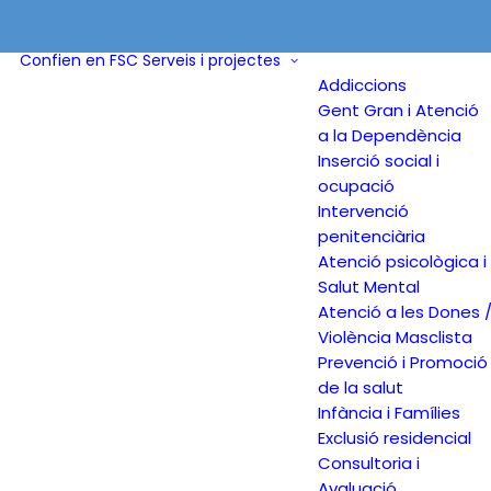
Confien en FSC
Serveis i projectes
Addiccions
Gent Gran i Atenció
a la Dependència
Inserció social i
ocupació
Intervenció
penitenciària
Atenció psicològica i
Salut Mental
Atenció a les Dones 
Violència Masclista
Prevenció i Promoció
de la salut
Infància i Famílies
Exclusió residencial
Consultoria i
Avaluació