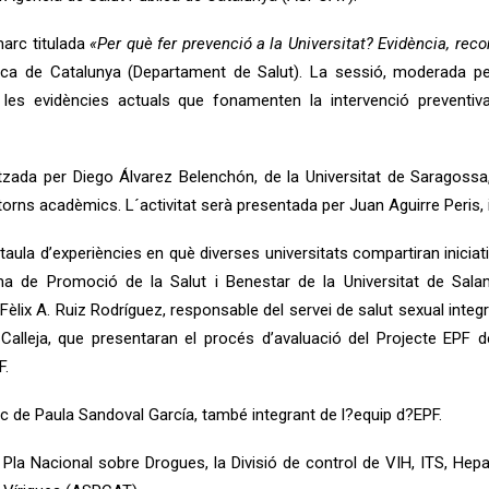
marc titulada
«Per què fer prevenció a la Universitat? Evidència, re
blica de Catalunya (Departament de Salut). La sessió, moderada p
les evidències actuals que fonamenten la intervenció preventiva 
tzada per Diego Álvarez Belenchón, de la Universitat de Saragossa,
torns acadèmics. L´activitat serà presentada per Juan Aguirre Peris, i
 taula d’experiències en què diverses universitats compartiran inic
ma de Promoció de la Salut i Benestar de la Universitat de Sala
 Fèlix A. Ruiz Rodríguez, responsable del servei de salut sexual integ
Calleja, que presentaran el procés d’avaluació del Projecte EPF 
F.
ec de Paula Sandoval García, també integrant de l?equip d?EPF.
Nacional sobre Drogues, la Divisió de control de VIH, ITS, Hepatitis