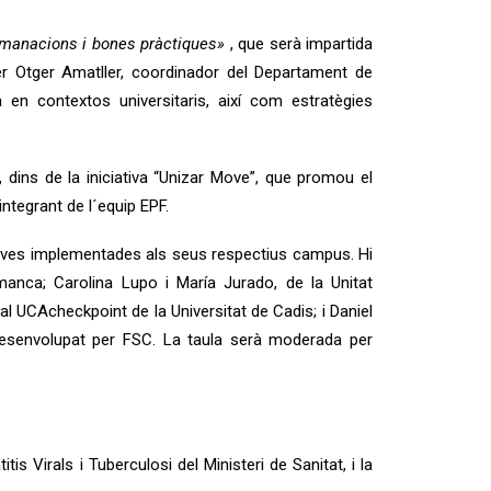
comanacions i bones pràctiques»
, que serà impartida
er Otger Amatller, coordinador del Departament de
en contextos universitaris, així com estratègies
 dins de la iniciativa “Unizar Move”, que promou el
ntegrant de l´equip EPF.
iatives implementades als seus respectius campus. Hi
manca; Carolina Lupo i María Jurado, de la Unitat
ral UCAcheckpoint de la Universitat de Cadis; i Daniel
desenvolupat per FSC. La taula serà moderada per
 Virals i Tuberculosi del Ministeri de Sanitat, i la