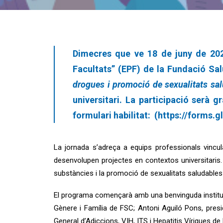
Dimecres que ve 18 de juny de 2025
Facultats” (EPF) de la Fundació Sal
drogues i promoció de sexualitats sa
universitari. La participació serà g
formulari habilitat: (
https://forms
La jornada s’adreça a equips professionals vinculat
desenvolupen projectes en contextos universitaris.
substàncies i la promoció de sexualitats saludables 
El programa començarà amb una benvinguda instituci
Gènere i Família de FSC; Antoni Aguiló Pons, pres
General d’Adiccions, VIH, ITS i Hepatitis Víriques d