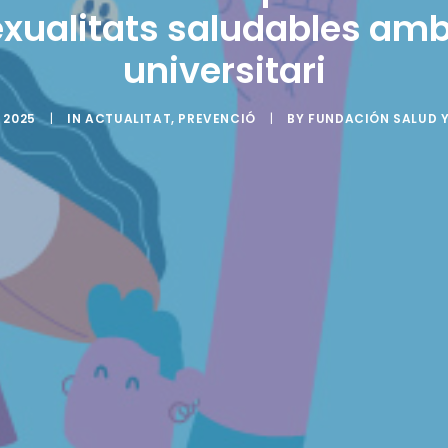
xualitats saludables amb 
universitari
 2025
|
IN
ACTUALITAT
,
PREVENCIÓ
|
BY
FUNDACIÓN SALUD 