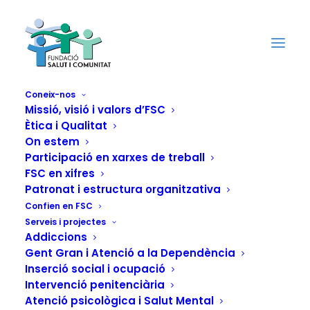
Coneix-nos
Missió, visió i valors d’FSC
Ètica i Qualitat
Sensibilització
On estem
comunitària sobre
Participació en xarxes de treball
FSC en xifres
drets
Patronat i estructura organitzativa
Confien en FSC
sexuals/reproductius
Serveis i projectes
Addiccions
i violències de
Gent Gran i Atenció a la Dependència
Inserció social i ocupació
gènere a Dakar
Intervenció penitenciària
Atenció psicològica i Salut Mental