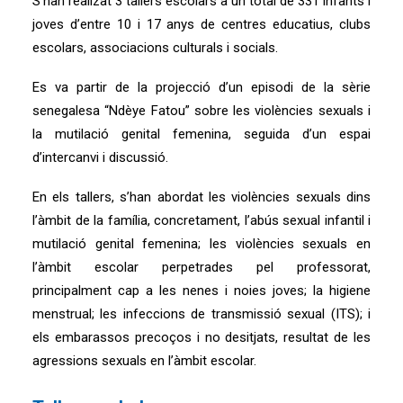
S’han realizat 3 tallers escolars a un total de 331 infants i
joves d’entre 10 i 17 anys de centres educatius, clubs
escolars, associacions culturals i socials.
Es va partir de la projecció d’un episodi de la sèrie
senegalesa “Ndèye Fatou” sobre les violències sexuals i
la mutilació genital femenina, seguida d’un espai
d’intercanvi i discussió.
En els tallers, s’han abordat les violències sexuals dins
l’àmbit de la família, concretament, l’abús sexual infantil i
mutilació genital femenina; les violències sexuals en
l’àmbit escolar perpetrades pel professorat,
principalment cap a les nenes i noies joves; la higiene
menstrual; les infeccions de transmissió sexual (ITS); i
els embarassos precoços i no desitjats, resultat de les
agressions sexuals en l’àmbit escolar.