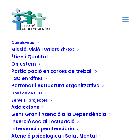
Coneix-nos
Missió, visió i valors d’FSC
Ètica i Qualitat
Missatge de Nadal i
On estem
Cap d'Any del
Participació en xarxes de treball
FSC en xifres
president de la
Patronat i estructura organitzativa
Confien en FSC
Fundació Salut i
Serveis i projectes
Addiccions
Comunitat,
Gent Gran i Atenció a la Dependència
Inserció social i ocupació
Francisco González
Intervenció penitenciària
Atenció psicològica i Salut Mental