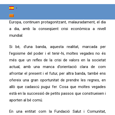
canvi climàtic, amb les seves devastadores
conseqüències a diferents ciutats del món, a mars i
oceans, així com les guerres territorials que assolen
Europa, continuen protagonitzant, malauradament, el dia
a dia, amb la conseqüent crisi econòmica a nivell
mundial.
Si bé, d’una banda, aquesta realitat, marcada per
l’egoisme del poder i el tenir-hi, moltes vegades no és
més que un reflex de la crisi de valors en la societat
actual, amb una manca d’orientació clara de com
afrontar el present i el futur, per altra banda, també ens
ofereix una gran oportunitat de prendre les regnes, en
allò que cadascú pugui fer. Cosa que moltes vegades
està en la successió de petits passos que construeixen i
aporten al bé comú.
En una entitat com la Fundació Salut i Comunitat,