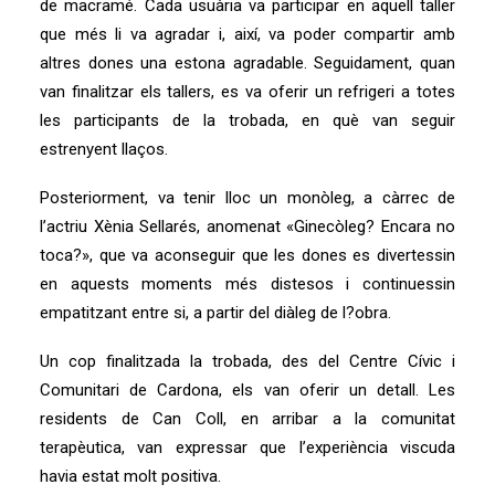
de macramé. Cada usuària va participar en aquell taller
que més li va agradar i, així, va poder compartir amb
altres dones una estona agradable. Seguidament, quan
van finalitzar els tallers, es va oferir un refrigeri a totes
les participants de la trobada, en què van seguir
estrenyent llaços.
Posteriorment, va tenir lloc un monòleg, a càrrec de
l’actriu Xènia Sellarés, anomenat «Ginecòleg? Encara no
toca?», que va aconseguir que les dones es divertessin
en aquests moments més distesos i continuessin
empatitzant entre si, a partir del diàleg de l?obra.
Un cop finalitzada la trobada, des del Centre Cívic i
Comunitari de Cardona, els van oferir un detall. Les
residents de Can Coll, en arribar a la comunitat
terapèutica, van expressar que l’experiència viscuda
havia estat molt positiva.