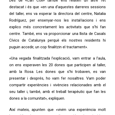
Des de «Can Coll» també ens relaten un altre fet
destacat i és que «en una d’aquestes darreres sessions
del taller, ens va esperar la directora del centre, Natalia
Rodríguez, per ensenyar-nos les instal·lacions i ens
explico més concretament les activitats que s’hi fan
centre. També, ens va proporcionar una llista de Casals
Cívics de Catalunya perquè els nostres residents hi
puguin accedir, un cop finalitzin el tractament».
«Una vegada finalitzada l’explicació, vam entrar a l’aula,
on ens esperaven les 20 dones que participen al taller,
amb la Rosa. Les dones que s’hi trobaven, es van
presentar i després, ho vam fer nosaltres. Vam poder
compartir experiències i vivències relacionades amb el
seu taller i, també, amb el treball terapèutic que fan les
dones a la comunitat», expliquen.
Així mateix, apunten que «vivim una experiència molt