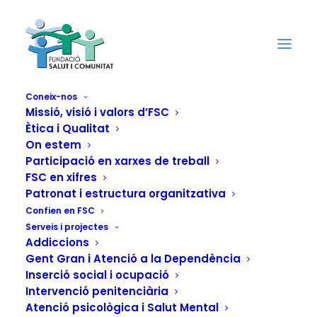
Coneix-nos
Missió, visió i valors d’FSC
Ètica i Qualitat
Les dones residents
On estem
a la Comunitat
Participació en xarxes de treball
FSC en xifres
Terapèutica Can Coll
Patronat i estructura organitzativa
Confien en FSC
participen en
Serveis i projectes
Addiccions
diferents activitats
Gent Gran i Atenció a la Dependència
Inserció social i ocupació
amb altres dones del
Intervenció penitenciària
Atenció psicològica i Salut Mental