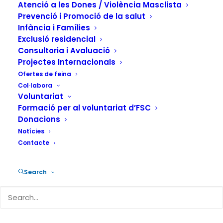
Centre Cívic i
Atenció a les Dones / Violència Masclista
Comunitari de
Prevenció i Promoció de la salut
Infància i Famílies
Cardona
Exclusió residencial
Consultoria i Avaluació
Projectes Internacionals
26 DE NOVEMBRE DE 2024
|
IN
ACTUALITAT
,
ADDICCIONS
,
Ofertes de feina
DONES
|
BY
FUNDACIÓN SALUD Y COMUNIDAD
Col·labora
Voluntariat
Formació per al voluntariat d’FSC
Donacions
Notícies
Contacte
Les residents de la Comunitat
Terapèutica Can Coll de la Fundació
Search
Salut i Comunitat (FSC) han assistit a la
XIII Trobada de Dones del Bages al
Centre Cívic i Comunitari de Cardona,