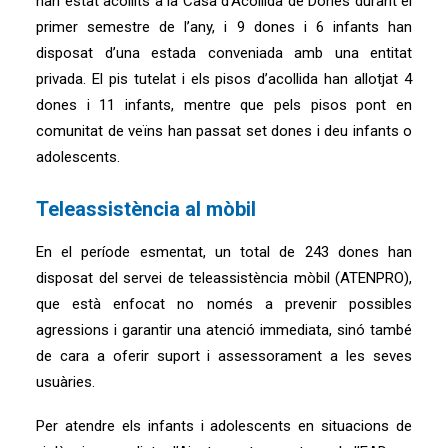
han estat acollits a la Casa d’Acollida de Dones durant el
primer semestre de l’any, i 9 dones i 6 infants han
disposat d’una estada conveniada amb una entitat
privada. El pis tutelat i els pisos d’acollida han allotjat 4
dones i 11 infants, mentre que pels pisos pont en
comunitat de veïns han passat set dones i deu infants o
adolescents.
Teleassistència al mòbil
En el període esmentat, un total de 243 dones han
disposat del servei de teleassistència mòbil (ATENPRO),
que està enfocat no només a prevenir possibles
agressions i garantir una atenció immediata, sinó també
de cara a oferir suport i assessorament a les seves
usuàries.
Per atendre els infants i adolescents en situacions de