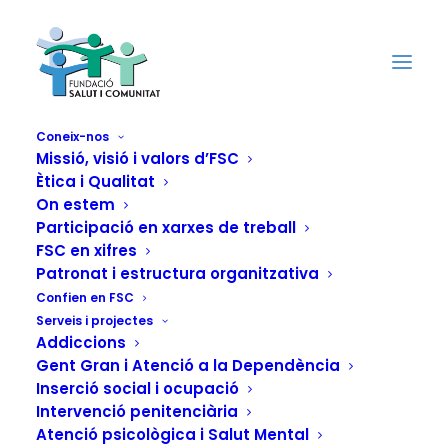
Coneix-nos
Missió, visió i valors d’FSC
Ètica i Qualitat
On estem
L'Ajuntament de
Participació en xarxes de treball
FSC en xifres
Barcelona consolida
Patronat i estructura organitzativa
Confien en FSC
l'atenció transversal
Serveis i projectes
Addiccions
a les dones
Gent Gran i Atenció a la Dependència
Inserció social i ocupació
Intervenció penitenciària
28 DE DESEMBRE DE 2012
|
IN
ACTUALITAT
|
BY
FUNDACIÓN
SALUD Y COMUNIDAD
Atenció psicològica i Salut Mental