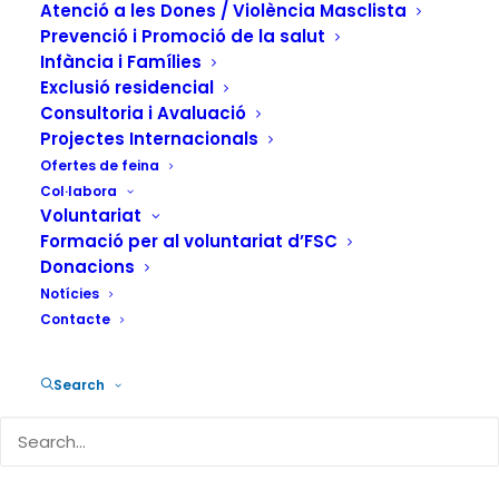
Atenció a les Dones / Violència Masclista
Prevenció i Promoció de la salut
Infància i Famílies
Exclusió residencial
Consultoria i Avaluació
Projectes Internacionals
Ofertes de feina
Col·labora
Durant el primer semestre del 2012, els
Voluntariat
punts d’informació a les dones han atès
Formació per al voluntariat d’FSC
1.275 persones, la qual cosa suposa un
Donacions
Notícies
augment de l’1,73% respecte al mateix
Contacte
període de l’any anterior. El nombre
d’unitats familiars ateses als dispositius
Search
d’atenció a la infància i adolescència que
pateix violència masclista han augmentat
prop d’un 30% respecte al 2011.