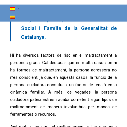
marc i orientacions d’actuació contra els
maltractaments a la gent gran
, redactat
l’any 2012 pel Departament de Benestar
Social i Família de la Generalitat de
Catalunya.
Hi ha diversos factors de risc en el maltractament a
persones grans. Cal destacar que en molts casos on hi
ha formes de maltractament, la persona agressora no
n’és conscient, ja que, en aquests casos, la funció de la
persona cuidadora constitueix un factor de tensió en la
dinàmica familiar. A més, de vegades, la persona
cuidadora pateix estrès i acaba cometent algun tipus de
maltractament de manera involuntària per manca de
ferramentes o recursos.
Així mateix, en part, el maltractament a les persones