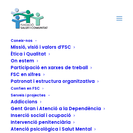
Coneix-nos
Missió, visió i valors d’FSC
Ètica i Qualitat
Conscienciació,
On estem
visibilització i
Participació en xarxes de treball
FSC en xifres
formació per
Patronat i estructura organitzativa
Confien en FSC
eradicar la violència
Serveis i projectes
Addiccions
cap a la gent gran a
Gent Gran i Atenció a la Dependència
Inserció social i ocupació
la nostra societat
Intervenció penitenciària
Atenció psicològica i Salut Mental