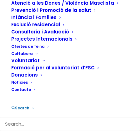
Atenció a les Dones / Violència Masclista
10 DE MARÇ DE 2023
|
IN
ACTUALITAT
,
ATENCIÓ A LA
DEPENDÈNCIA
|
BY
FUNDACIÓN SALUD Y COMUNIDAD
Prevenció i Promoció de la salut
Infància i Famílies
Exclusió residencial
Consultoria i Avaluació
Projectes Internacionals
Ofertes de feina
Col·labora
L’Organització Mundial de la Salut
Voluntariat
(OMS) va incloure l’any 2002 el
Formació per al voluntariat d’FSC
maltractament cap a la gent gran com a
Donacions
Notícies
problemàtica social i de salut. La
Contacte
competència per fer protocols sobre
violència en persones d’edat avançada
Search
depèn de cada comunitat autònoma,
encara que no totes disposen de
protocols. A Catalunya, hi ha el
Protocol