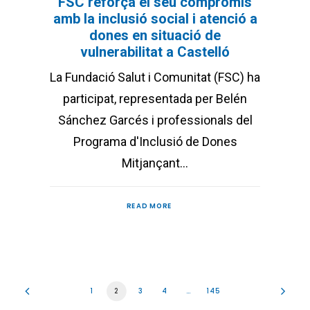
FSC reforça el seu compromís
amb la inclusió social i atenció a
dones en situació de
vulnerabilitat a Castelló
La Fundació Salut i Comunitat (FSC) ha
participat, representada per Belén
Sánchez Garcés i professionals del
Programa d'Inclusió de Dones
Mitjançant…
READ MORE
1
2
3
4
…
145