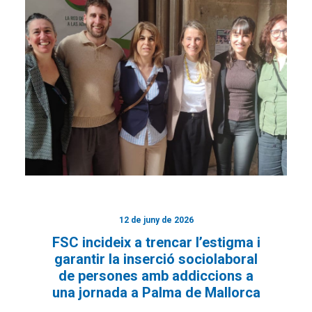
12 de juny de 2026
FSC incideix a trencar l’estigma i
garantir la inserció sociolaboral
de persones amb addiccions a
una jornada a Palma de Mallorca