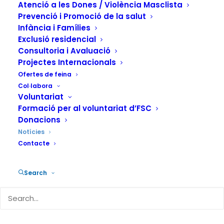
Atenció a les Dones / Violència Masclista
Prevenció i Promoció de la salut
Infància i Famílies
Exclusió residencial
29 de juny de 2026
Consultoria i Avaluació
Els grups de gènere de la
Projectes Internacionals
Fundació Salut i Comunitat:
Ofertes de feina
espais per parlar, cuidar-se i
Col·labora
Voluntariat
créixer juntes
Formació per al voluntariat d’FSC
En els recursos residencials i
Donacions
ambulatoris del Circuit d'Atenció a les
Notícies
Contacte
Addiccions de la Fundació Salut i
Comunitat (FSC), els grups de gènere
Search
es van començar a…
READ MORE