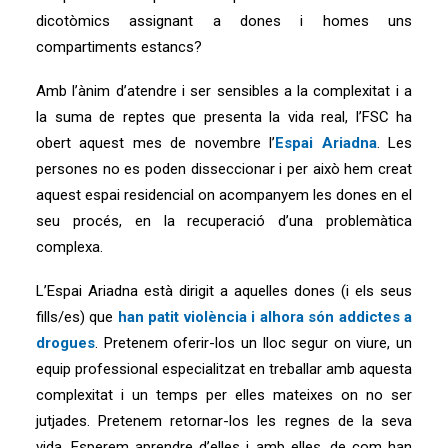
dicotòmics assignant a dones i homes uns
compartiments estancs?
Amb l’ànim d’atendre i ser sensibles a la complexitat i a
la suma de reptes que presenta la vida real, l’FSC ha
obert aquest mes de novembre l’
Espai Ariadna
. Les
persones no es poden disseccionar i per això hem creat
aquest espai residencial on acompanyem les dones en el
seu procés, en la recuperació d’una problemàtica
complexa.
L’Espai Ariadna està dirigit a aquelles dones (i els seus
fills/es) que
han patit violència i alhora són addictes a
drogues
. Pretenem oferir-los un lloc segur on viure, un
equip professional especialitzat en treballar amb aquesta
complexitat i un temps per elles mateixes on no ser
jutjades. Pretenem retornar-los les regnes de la seva
vida. Esperem aprendre d’elles i amb elles, de com han