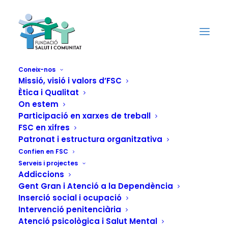
Coneix-nos
Missió, visió i valors d’FSC
Ètica i Qualitat
Reivindicant la
On estem
nostra diversitat:
Participació en xarxes de treball
FSC en xifres
'Espai Ariadna', una
Patronat i estructura organitzativa
Confien en FSC
sortida del laberint
Serveis i projectes
Addiccions
per dones que
Gent Gran i Atenció a la Dependència
Inserció social i ocupació
pateixen violència i
Intervenció penitenciària
Atenció psicològica i Salut Mental