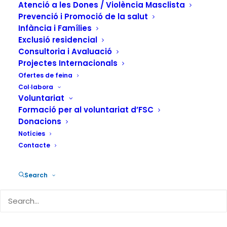
addiccions
Atenció a les Dones / Violència Masclista
Prevenció i Promoció de la salut
22 DE NOVEMBRE DE 2013
|
IN
ACTUALITAT
|
BY
FUNDACIÓN
Infància i Famílies
SALUD Y COMUNIDAD
Exclusió residencial
Consultoria i Avaluació
Projectes Internacionals
Ofertes de feina
Col·labora
Voluntariat
Un any més ha arribat el
25 de novembre,
Formació per al voluntariat d’FSC
Donacions
Dia Mundial contra la violència vers les
Notícies
Dones
. Ens agradaria dir que finalment ja
Contacte
vivim en un món que no tolera la violència,
on la igualtat entre homes i dones és una
Search
realitat que es constata en cadascuna de
les nostres accions… però no és així.