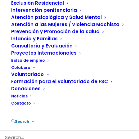
participación
Exclusión Residencial
destacada de FSC
Intervención penitenciaria
Atención psicológica y Salud Mental
Atención a las Mujeres / Violencia Machista
15 ENERO, 2024
|
IN
ACTUALIDAD
,
ADICCIONES
|
BY
Prevención y Promoción de la salud
FUNDACIÓN SALUD Y COMUNIDAD
Infancia y Familias
Consultoría y Evaluación
Proyectos Internacionales
Bolsa de empleo
Colabora
Voluntariado
En las conclusiones de la monografía
Formación para el voluntariado de FSC
Donaciones
«Afectación en la salud relacionada con
Noticias
el consumo de drogas de personas de
Contacto
edad avanzada y envejecimiento
prematuro», se señala que la población
Search
de personas de edad avanzada con
adicciones a drogas ha aumentado