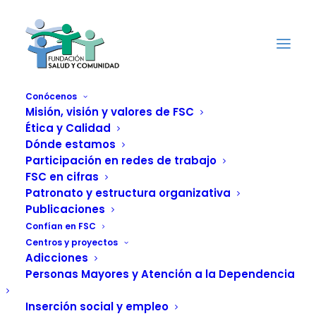
Conócenos
Misión, visión y valores de FSC
Ética y Calidad
Monografía sobre
Dónde estamos
drogas y
Participación en redes de trabajo
FSC en cifras
envejecimiento
Patronato y estructura organizativa
Publicaciones
publicada por el Plan
Confían en FSC
Centros y proyectos
Nacional Sobre
Adicciones
Personas Mayores y Atención a la Dependencia
Drogas con la
Inserción social y empleo