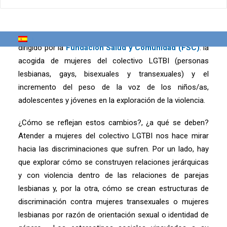
Se destacan dos novedades en este servicio residencial
de urgencia para mujeres que viven situaciones de
violencia machista y para sus hijos e hijas, gestionado y
dirigido por la
Fundación Salud y Comunidad (FSC)
: la
acogida de mujeres del colectivo LGTBI (personas
lesbianas, gays, bisexuales y transexuales) y el
incremento del peso de la voz de los niños/as,
adolescentes y jóvenes en la exploración de la violencia.
¿Cómo se reflejan estos cambios?, ¿a qué se deben?
Atender a mujeres del colectivo LGTBI nos hace mirar
hacia las discriminaciones que sufren. Por un lado, hay
que explorar cómo se construyen relaciones jerárquicas
y con violencia dentro de las relaciones de parejas
lesbianas y, por la otra, cómo se crean estructuras de
discriminación contra mujeres transexuales o mujeres
lesbianas por razón de orientación sexual o identidad de