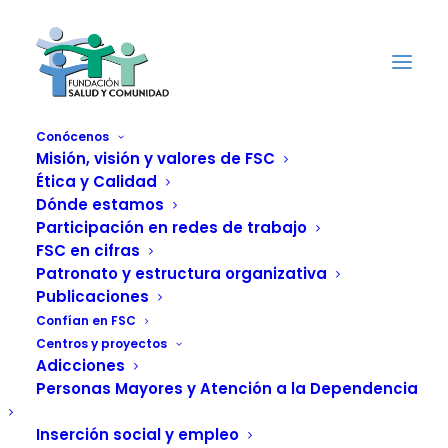
Conócenos
Misión, visión y valores de FSC
Ética y Calidad
Ampliando la mirada
Dónde estamos
en el Centro
Participación en redes de trabajo
FSC en cifras
Municipal de
Patronato y estructura organizativa
Publicaciones
Acogida de Urgencia
Confían en FSC
Centros y proyectos
por Violencia
Adicciones
Personas Mayores y Atención a la Dependencia
Machista. Nueva
Inserción social y empleo