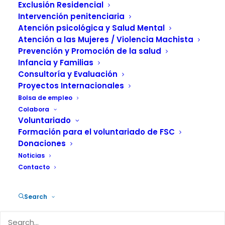
etapa, nuevos retos
Exclusión Residencial
Intervención penitenciaria
9 MAYO, 2017
|
IN
OPINIÓN / BLOG
|
BY
FUNDACIÓN SALUD Y
Atención psicológica y Salud Mental
COMUNIDAD
Atención a las Mujeres / Violencia Machista
Prevención y Promoción de la salud
Infancia y Familias
Consultoría y Evaluación
Proyectos Internacionales
Bolsa de empleo
Hay que sumar cambios, ampliar la mirada y abrir
Colabora
Voluntariado
perspectivas para explorar todas las vertientes de la
Formación para el voluntariado de FSC
violencia machista. Este año 2017 se ha comenzado
Donaciones
a cambiar la mirada, a la hora de acompañar, en el
Noticias
Centro Municipal de Acogida de Urgencia por
Contacto
Violencia Machista (CMAU-VM); habiéndose
renovado el contrato de gestión con el
Search
Ayuntamiento de Barcelona y con la intención de
adaptarse a las necesidades sociales del entorno.