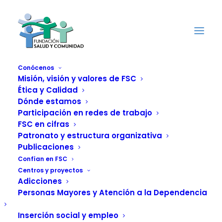
Conócenos
Misión, visión y valores de FSC
Ética y Calidad
Radio Castellón
Dónde estamos
Cadena SER organiza
Participación en redes de trabajo
FSC en cifras
el evento "Con Voz de
Patronato y estructura organizativa
Publicaciones
Mujer" cuyos
Confían en FSC
Centros y proyectos
beneficios se
Adicciones
Personas Mayores y Atención a la Dependencia
destinarán al
Inserción social y empleo