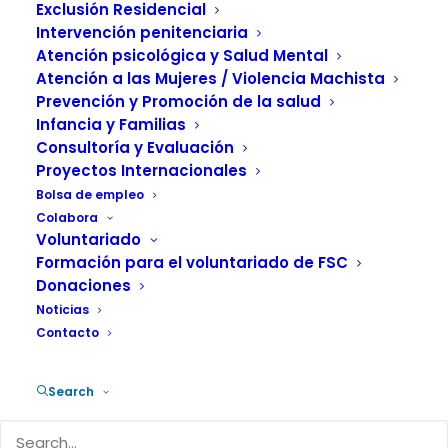
Programa IMMA de
Exclusión Residencial
FSC
Intervención penitenciaria
Atención psicológica y Salud Mental
Atención a las Mujeres / Violencia Machista
23 FEBRERO, 2022
|
IN
ACTUALIDAD
,
INSERCIÓN SOCIAL Y
Prevención y Promoción de la salud
EMPLEO
,
MUJER
|
BY
FUNDACIÓN SALUD Y COMUNIDAD
Infancia y Familias
Consultoría y Evaluación
Proyectos Internacionales
Bolsa de empleo
Colabora
Voluntariado
El próximo día 2 de marzo, de 17:30 a
Formación para el voluntariado de FSC
Donaciones
20:30, el Paraninfo de la Universidad
Noticias
Jaume I de Castelló, acogerá un evento,
Contacto
cuya recaudación irá destinada
íntegramente al Programa Inclusión de
Search
Mujeres mediante Acompañamiento
IMMA, gestionado y dirigido por la