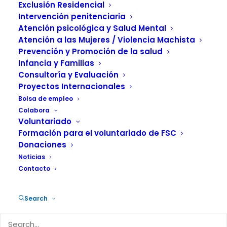
Exclusión Residencial
15 DICIEMBRE, 2020
|
IN
ACTUALIDAD
,
FUNDACIÓN SALUD Y
COMUNIDAD
,
ATENCIÓN A LA DEPENDENCIA
|
BY
FUNDACIÓN
Intervención penitenciaria
SALUD Y COMUNIDAD
Atención psicológica y Salud Mental
Atención a las Mujeres / Violencia Machista
Prevención y Promoción de la salud
Infancia y Familias
Consultoría y Evaluación
Proyectos Internacionales
El Ayuntamiento de Portugalete
Bolsa de empleo
Colabora
(Vizcaya), a propuesta del Foro del
Voluntariado
Voluntariado de la localidad, y por
Formación para el voluntariado de FSC
unanimidad de sus miembros, ha
Donaciones
Noticias
concedido de manera excepcional y
Contacto
simbólica el Galardón del Voluntariado a
la ciudadanía de Portugalete por su
Search
espíritu solidario y su entrega a los
demás, reconociendo de esta manera la