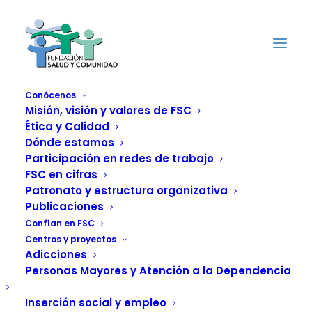
Conócenos
Misión, visión y valores de FSC
Ética y Calidad
El SAD de Portugalete
Dónde estamos
dirigido por FSC y el
Participación en redes de trabajo
FSC en cifras
Grupo Lagunduz,
Patronato y estructura organizativa
Publicaciones
reconocido por su
Confían en FSC
Centros y proyectos
labor solidaria
Adicciones
Personas Mayores y Atención a la Dependencia
durante la pandemia
Inserción social y empleo