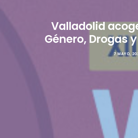
Valladolid acoge
Género, Drogas y
7 MAYO, 20