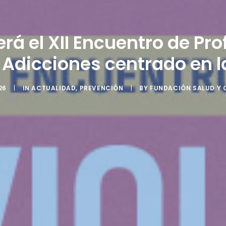
rá el XII Encuentro de Pr
 Adicciones centrado en la
26
|
IN
ACTUALIDAD
,
PREVENCIÓN
|
BY
FUNDACIÓN SALUD Y