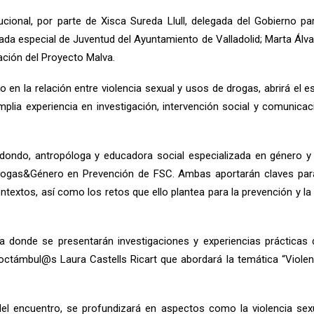
ional, por parte de Xisca Sureda Llull, delegada del Gobierno pa
ada especial de Juventud del Ayuntamiento de Valladolid; Marta Álvar
ación del Proyecto Malva.
 en la relación entre violencia sexual y usos de drogas, abrirá el e
mplia experiencia en investigación, intervención social y comunicac
Redondo, antropóloga y educadora social especializada en género
a Drogas&Género en Prevención de FSC. Ambas aportarán claves p
ontextos, así como los retos que ello plantea para la prevención y l
a donde se presentarán investigaciones y experiencias prácticas 
ctámbul@s Laura Castells Ricart que abordará la temática “Violenci
el encuentro, se profundizará en aspectos como la violencia s