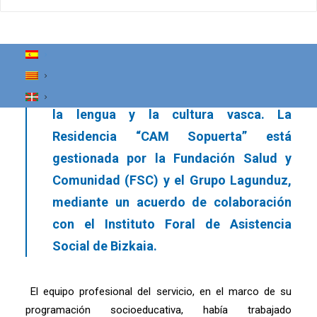
organización dedicada a la enseñanza y
promoción del euskera, volvió a reunir a
miles de personas durante once días
consecutivos, convirtiéndose en una
expresión colectiva de compromiso con
la lengua y la cultura vasca. La
Residencia “CAM Sopuerta” está
gestionada por la Fundación Salud y
Comunidad (FSC) y el Grupo Lagunduz,
mediante un acuerdo de colaboración
con el Instituto Foral de Asistencia
Social de Bizkaia.
El equipo profesional del servicio, en el marco de su
programación socioeducativa, había trabajado