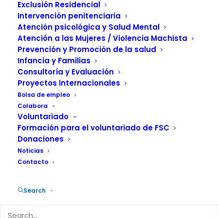
Exclusión Residencial
7 MAYO, 2026
|
IN
ACTUALIDAD
,
INFANCIA Y FAMILIA
|
BY
FUNDACIÓN SALUD Y COMUNIDAD
Intervención penitenciaria
Atención psicológica y Salud Mental
Atención a las Mujeres / Violencia Machista
Prevención y Promoción de la salud
Infancia y Familias
Consultoría y Evaluación
Proyectos Internacionales
El pasado 26 de marzo, un grupo de
Bolsa de empleo
adolescentes de la Residencia de
Colabora
Atención a Menores Migrantes No
Voluntariado
Formación para el voluntariado de FSC
Acompañados “CAM Sopuerta”, en
Donaciones
Bizkaia, participaron activamente en La
Noticias
Korrika, la emblemática carrera
Contacto
solidaria en defensa y promoción del
euskera a través de todo el territorio. La
Search
iniciativa, organizada por AEK,