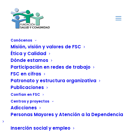
Conócenos
Misión, visión y valores de FSC
Ética y Calidad
Jóvenes del “CAM
Dónde estamos
Sopuerta” se suman
Participación en redes de trabajo
FSC en cifras
a la carrera solidaria
Patronato y estructura organizativa
Publicaciones
Korrika y refuerzan
Confían en FSC
Centros y proyectos
su integración social
Adicciones
Personas Mayores y Atención a la Dependencia
en Bizkaia
Inserción social y empleo