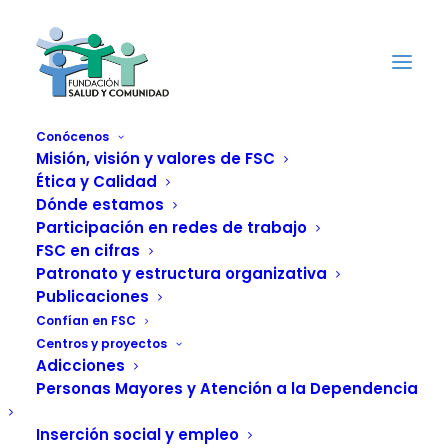
Conócenos
Misión, visión y valores de FSC
Ética y Calidad
FSC se adhiere al
Dónde estamos
comunicado para
Participación en redes de trabajo
FSC en cifras
impulsar una ley
Patronato y estructura organizativa
Publicaciones
ambiciosa de
Confían en FSC
Centros y proyectos
prevención y control
Adicciones
Personas Mayores y Atención a la Dependencia
del tabaquismo y de
Inserción social y empleo