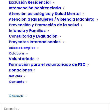
los nuevos
Exclusión Residencial
dispositivos
Intervención penitenciaria
Atención psicológica y Salud Mental
Atención a las Mujeres / Violencia Machista
4 JUNIO, 2026
|
IN
ACTUALIDAD
,
PREVENCIÓN
|
BY
FUNDACIÓN
Prevención y Promoción de la salud
SALUD Y COMUNIDAD
Infancia y Familias
Consultoría y Evaluación
Proyectos Internacionales
Bolsa de empleo
Colabora
Voluntariado
Diversas entidades sociales, sanitarias y científicas nos
Formación para el voluntariado de FSC
hemos articulado en los últimos meses con un objetivo
Donaciones
compartido: contribuir a impulsar una nueva ley catalana
Noticias
de prevención y control del tabaquismo y de los nuevos
Contacto
dispositivos, a la altura de los retos actuales de salud
pública.
Search
En este marco, hemos trabajado de manera coordinada