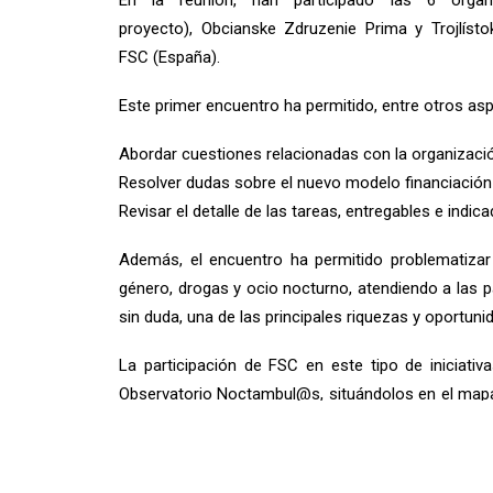
En la reunión, han participado las 6 orga
proyecto), Obcianske Zdruzenie Prima y Trojlísto
FSC (España).
Este primer encuentro ha permitido, entre otros as
Abordar cuestiones relacionadas con la organización
Resolver dudas sobre el nuevo modelo financiación
Revisar el detalle de las tareas, entregables e indic
Además, el encuentro ha permitido problematizar
género, drogas y ocio nocturno, atendiendo a las p
sin duda, una de las principales riquezas y oportun
La participación de FSC en este tipo de iniciat
Observatorio Noctambul@s, situándolos en el mapa 
nuestras fronteras.