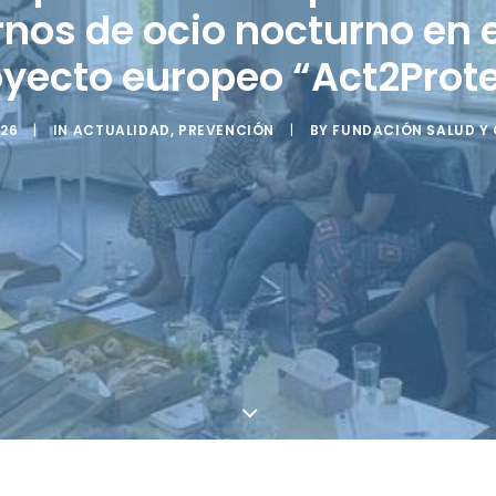
nos de ocio nocturno en 
yecto europeo “Act2Prot
026
|
IN
ACTUALIDAD
,
PREVENCIÓN
|
BY
FUNDACIÓN SALUD Y