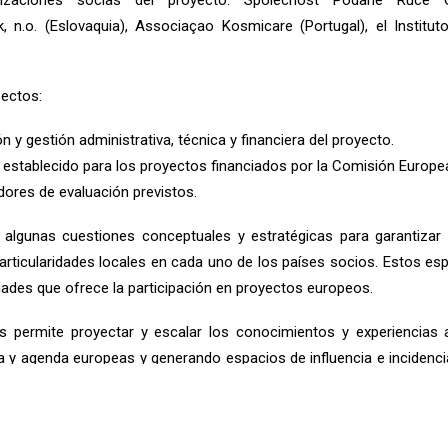
nizaciones socias del proyecto: Spolecnost Podane Ruce O
k, n.o. (Eslovaquia), Associaçao Kosmicare (Portugal), el Instit
pectos:
 y gestión administrativa, técnica y financiera del proyecto.
 establecido para los proyectos financiados por la Comisión Europe
adores de evaluación previstos.
 algunas cuestiones conceptuales y estratégicas para garantiza
articularidades locales en cada uno de los países socios. Estos esp
idades que ofrece la participación en proyectos europeos.
ivas permite proyectar y escalar los conocimientos y experiencia
y agenda europeas y generando espacios de influencia e incidencia 