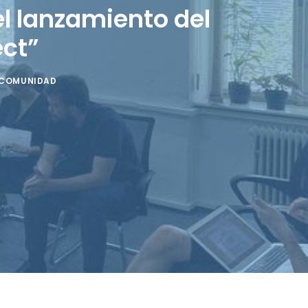
el lanzamiento del
ect”
 COMUNIDAD