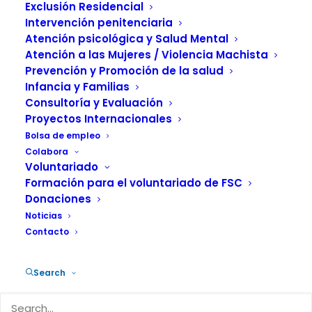
Exclusión Residencial
15 MAYO, 2026
|
IN
ACTUALIDAD
,
PREVENCIÓN
|
BY
FUNDACIÓN SALUD Y COMUNIDAD
Intervención penitenciaria
Atención psicológica y Salud Mental
Atención a las Mujeres / Violencia Machista
Prevención y Promoción de la salud
Infancia y Familias
Consultoría y Evaluación
Proyectos Internacionales
El próximo 26 de mayo, tendrá lugar las
Bolsa de empleo
IV Jornadas de LasDrogas.info, bajo el
Colabora
título“Psicodélicos y salud mental:
Voluntariado
Formación para el voluntariado de FSC
evidencia, regulación y experiencias
Donaciones
clínicas emergentes”. El encuentro, a
Noticias
celebrar en formato online, reunirá a
Contacto
personas expertas del ámbito clínico,
científico e institucional para analizar el
Search
auge de los psicodélicos en la salud