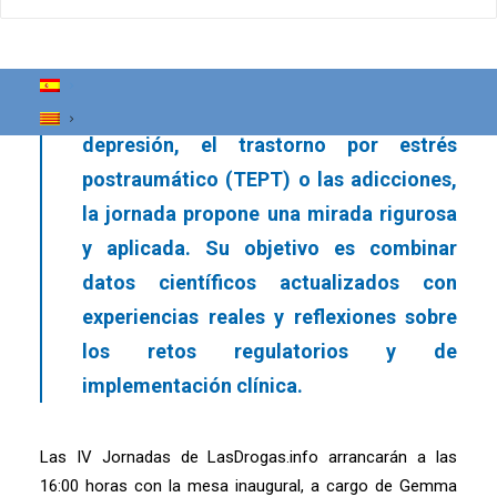
mental. En un contexto en el que
empieza a acumularse evidencia
científica sobre su potencial en el
tratamiento de trastornos como la
depresión, el trastorno por estrés
postraumático (TEPT) o las adicciones,
la jornada propone una mirada rigurosa
y aplicada. Su objetivo es combinar
datos científicos actualizados con
experiencias reales y reflexiones sobre
los retos regulatorios y de
implementación clínica.
Las IV Jornadas de LasDrogas.info arrancarán a las
16:00 horas con la mesa inaugural, a cargo de Gemma