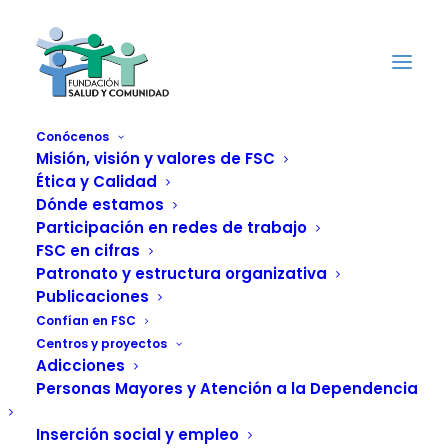
Conócenos
Misión, visión y valores de FSC
Ética y Calidad
El creciente interés
Dónde estamos
de los psicodélicos
Participación en redes de trabajo
FSC en cifras
en la salud mental
Patronato y estructura organizativa
Publicaciones
centra las IV
Confían en FSC
Centros y proyectos
Jornadas de
Adicciones
Personas Mayores y Atención a la Dependencia
LasDrogas.info
Inserción social y empleo