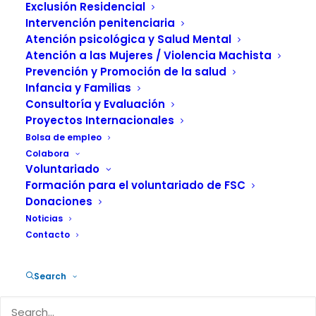
sexuales
Exclusión Residencial
Intervención penitenciaria
7 JULIO, 2021
|
IN
ACTUALIDAD
,
PREVENCIÓN
,
MUJER
|
BY
Atención psicológica y Salud Mental
FUNDACIÓN SALUD Y COMUNIDAD
Atención a las Mujeres / Violencia Machista
Prevención y Promoción de la salud
Infancia y Familias
Consultoría y Evaluación
Proyectos Internacionales
Bolsa de empleo
El Observatorio Noctámbul@s de la
Colabora
Voluntariado
Fundación Salud y Comunidad (FSC) ha
Formación para el voluntariado de FSC
puesto en marcha un servicio de
Donaciones
atención y asesoramiento jurídico
Noticias
Contacto
gratuito contra las violencias sexuales.
Se trata de un servicio telefónico y de
Search
WhatsApp a través del teléfono móvil
608 87 12 37, de carácter anónimo y