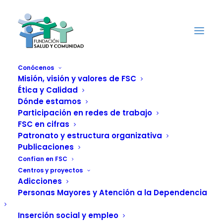
Conócenos
Misión, visión y valores de FSC
Ética y Calidad
Balance positivo del
Dónde estamos
servicio de FSC de
Participación en redes de trabajo
FSC en cifras
atención telefónica y
Patronato y estructura organizativa
Publicaciones
asesoramiento
Confían en FSC
Centros y proyectos
jurídico gratuito
Adicciones
Personas Mayores y Atención a la Dependencia
contra las violencias
Inserción social y empleo