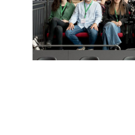
Además, por primera vez, este espacio contó con
digital), en la que las personas asistentes pudiero
El Programa Làbora es una iniciativa social que o
actuar como intermediario entre las empresas y
contratación, según el modelo por competencias.
La Fundación Salud y Comunidad forma parte de
compromiso social. Por otra parte, como entidad