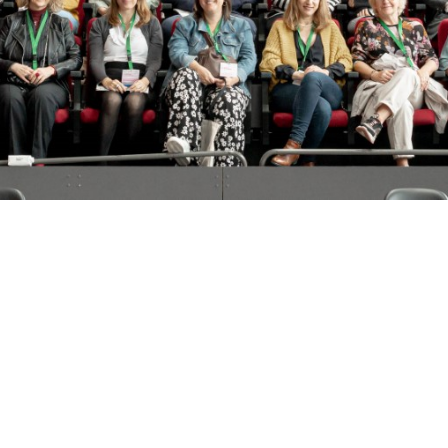
 una sala interactiva enfocada en economías en desarrollo (econo
n conocer estas industrias que se convertirán en nuevos nichos de e
frece asesoramiento y formación para la inserción sociolaboral de 
 las personas participantes, ayudando a las primeras a encont
l Programa Làbora desde 2016. Nuestra participación en este
, compartimos todas las ofertas de trabajo internas, permitiendo