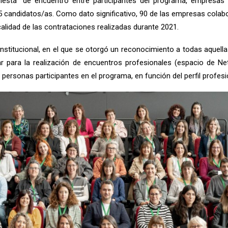
iesta” de encuentro entre participantes del programa, empresas 
 candidatos/as. Como dato significativo, 90 de las empresas colabo
alidad de las contrataciones realizadas durante 2021.
 institucional, en el que se otorgó un reconocimiento a todas aque
gar para la realización de encuentros profesionales (espacio de N
as personas participantes en el programa, en función del perfil profe