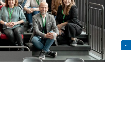
mía azul, economía verde, economía del cuidado y
mpleo.
las personas participantes en el mismo. Además, de
rar los perfiles adecuados a las necesidades de
 programa está totalmente alineada con nuestro
 que las personas participantes se postulen como