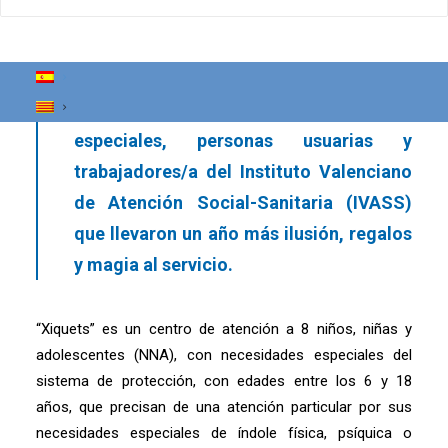
Salud y Comunidad (FSC), ha recibido
recientemente la visita anual de sus
Majestades los Reyes Magos de Oriente,
con la colaboración de unos pajes muy
especiales, personas usuarias y
trabajadores/a del Instituto Valenciano
de Atención Social-Sanitaria (IVASS)
que llevaron un año más ilusión, regalos
y magia al servicio.
“Xiquets” es un centro de atención a 8 niños, niñas y
adolescentes (NNA), con necesidades especiales del
sistema de protección, con edades entre los 6 y 18
años, que precisan de una atención particular por sus
necesidades especiales de índole física, psíquica o