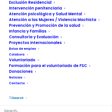
Adolescentes
Exclusión Residencial
“Xiquets”, con la
Intervención penitenciaria
Atención psicológica y Salud Mental
colaboración del
Atención a las Mujeres / Violencia Machista
Prevención y Promoción de la salud
IVASS
Infancia y Familias
Consultoría y Evaluación
Proyectos Internacionales
10 ENERO, 2025
|
IN
ACTUALIDAD
,
INFANCIA Y FAMILIA
|
BY
FUNDACIÓN SALUD Y COMUNIDAD
Bolsa de empleo
Colabora
Voluntariado
Formación para el voluntariado de FSC
Donaciones
Noticias
Contacto
La Residencia de Acogida de Niños,
Niñas y Adolescentes “Xiquets” en
Search
Valencia, de titularidad de la Generalitat
Valenciana, gestionada por la Fundación