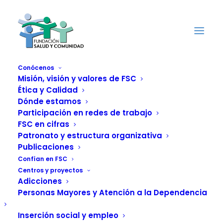
Conócenos
Misión, visión y valores de FSC
Ética y Calidad
Los Reyes Magos
Dónde estamos
reparten ilusión y
Participación en redes de trabajo
FSC en cifras
regalos en la
Patronato y estructura organizativa
Publicaciones
Residencia de
Confían en FSC
Centros y proyectos
Acogida de Niños,
Adicciones
Personas Mayores y Atención a la Dependencia
Niñas y
Inserción social y empleo