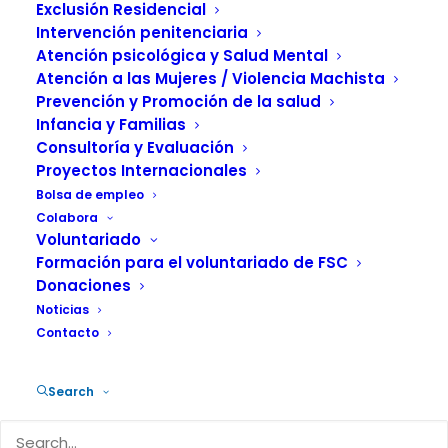
File Size:
681 KB
Exclusión Residencial
Categorías:
Publicaciones 2025, Informes
Intervención penitenciaria
Temas:
Envejecimiento, Drogas
Atención psicológica y Salud Mental
Autoría:
Gemma MAUDES, Jordi MORILLO, Rafael
SORIANO, Daniel URBINA, Xavier FERRER, Martín
Atención a las Mujeres / Violencia Machista
GONZÁLEZ
Prevención y Promoción de la salud
Infancia y Familias
Consultoría y Evaluación
Proyectos Internacionales
Bolsa de empleo
Colabora
Voluntariado
Formación para el voluntariado de FSC
Donaciones
Noticias
Contacto
Search