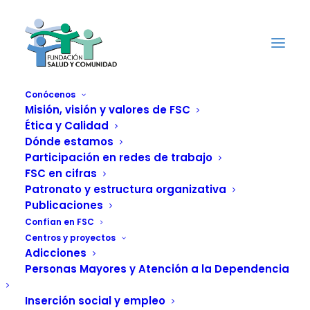
Conócenos
Misión, visión y valores de FSC
Ética y Calidad
Dónde estamos
Proyecto PRESERVA –
Participación en redes de trabajo
Informe de la fase
FSC en cifras
Patronato y estructura organizativa
exploratoria
Publicaciones
Confían en FSC
Centros y proyectos
Adicciones
DOWNLOAD
Personas Mayores y Atención a la Dependencia
File Type:
pdf
Inserción social y empleo