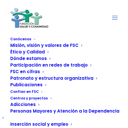
Conócenos
Misión, visión y valores de FSC
Ética y Calidad
Dónde estamos
Proyecto DAF «El Día
Participación en redes de trabajo
Después» Informe final
FSC en cifras
Patronato y estructura organizativa
Publicaciones
Confían en FSC
DOWNLOAD
Centros y proyectos
Adicciones
Personas Mayores y Atención a la Dependencia
File Type:
pdf
Categorías:
Informes, Publicaciones 2022
Temas:
Menores
Inserción social y empleo
Autoría:
Xavier FERRER, Gustavo Muñoz, Sergio Castelló