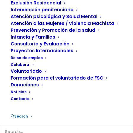
Exclusión Residencial
pareja en edades tempranas
Intervención penitenciaria
Atención psicológica y Salud Mental
Talleres para jóvenes les advierten de que la
Atención a las Mujeres / Violencia Machista
violencia en la pareja adopta formas distintas
Prevención y Promoción de la salud
Uno de los problemas principales es
Infancia y Familias
determinar qué es violencia y qué no. «Para
Consultoría y Evaluación
la…
Proyectos Internacionales
Bolsa de empleo
Colabora
by Fundación Salud y Comunidad
Voluntariado
Formación para el voluntariado de FSC
Donaciones
Noticias
Contacto
Search