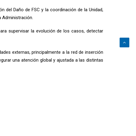
ión del Daño de FSC y la coordinación de la Unidad,
a Administración.
ara supervisar la evolución de los casos, detectar
ades externas, principalmente a la red de inserción
gurar una atención global y ajustada a las distintas
 seguro, normativo y respetuoso, donde las personas
todas las personas implicadas. Una década después,
ponsabilidad compartida.
seguimos con la misma energía y compromiso del