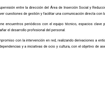
pervisión entre la dirección del Área de Inserción Social y Reducc
olver cuestiones de gestión y facilitar una comunicación directa con l
ene encuentros periódicos con el equipo técnico, espacios clave p
añar el desarrollo profesional del personal.
omiso con la intervención en red, realizando derivaciones a entid
ependencias y a iniciativas de ocio y cultura, con el objetivo de ase
bajado de manera constante para ofrecer un espacio de convivencia
quirir habilidades y retomar su proyecto vital.
erzo colectivo, la voluntad de mejora y el trabajo coordinado de 
mpañar procesos de cambio con profesionalidad, humanidad y res
acompañado a muchas personas en momentos clave de su vida. Y 