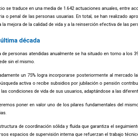
icio se traduce en una media de 1.642 actuaciones anuales, entre acc
ciaria o penal de las personas usuarias. En total, se han realizado
 la mejora de la calidad de vida y a la reinserción efectiva de las pe
 última década
 de personas atendidas anualmente se ha situado en torno a los 3
ede sin el mismo.
adamente un 75% logra incorporarse posteriormente al mercado lab
queda activa o recibe subsidios por jubilación o pensión contribu
rar las condiciones de vida de sus usuarios, adaptándose a las difere
ueremos poner en valor uno de los pilares fundamentales del mismo:
ias.
tructura de coordinación sólida y fluida que garantiza el seguimiento
rsos espacios de supervisión interna que refuerzan el trabajo técni