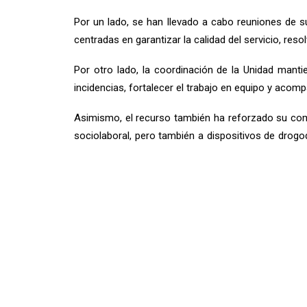
Por un lado, se han llevado a cabo reuniones de su
centradas en garantizar la calidad del servicio, res
Por otro lado, la coordinación de la Unidad manti
incidencias, fortalecer el trabajo en equipo y acomp
Asimismo, el recurso también ha reforzado su compr
sociolaboral, pero también a dispositivos de drogod
realidades de las personas atendidas.
Durante esta década, el equipo del servicio ha tra
usuarias puedan avanzar en su proceso de cambio, ad
Este recorrido no habría sido posible sin el esfu
seguimos caminando con el mismo compromiso: aco
En estos 10 años, hemos aprendido, crecido y 
primer día.