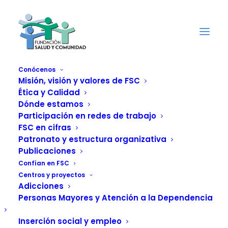
Conócenos
Misión, visión y valores de FSC
Ética y Calidad
La revista "Joia
Dónde estamos
Magazine salut
Participación en redes de trabajo
FSC en cifras
mental" aborda el
Patronato y estructura organizativa
Publicaciones
Programa de
Confían en FSC
Centros y proyectos
Atención Integral de
Adicciones
Personas Mayores y Atención a la Dependencia
FSC para jóvenes y
Inserción social y empleo