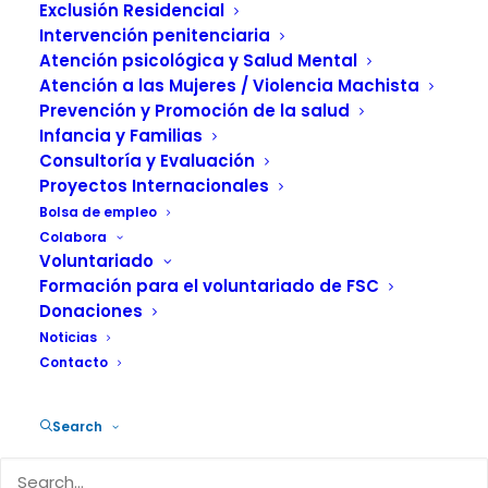
sus familias
Exclusión Residencial
Intervención penitenciaria
15 DICIEMBRE, 2014
|
IN
ACTUALIDAD
,
SALUD MENTAL
|
BY
Atención psicológica y Salud Mental
FUNDACIÓN SALUD Y COMUNIDAD
Atención a las Mujeres / Violencia Machista
Prevención y Promoción de la salud
Infancia y Familias
Consultoría y Evaluación
Proyectos Internacionales
Bolsa de empleo
Profesionales y usuarias del Programa
Colabora
Voluntariado
de Atención Integral a Jóvenes y sus
Formación para el voluntariado de FSC
Famílias (PAIJF), del Área de Inserción
Donaciones
Social, Reducción de Daños en
Noticias
Contacto
Drogodependencias y VIH-SIDA de la
Fundación Salud y Comunidad, han
Search
participado en el reportaje titulado
“Preqüeles i seqüeles de l’abús de