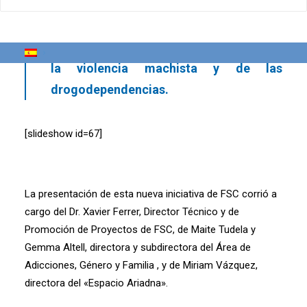
con hijos/as a su cargo, que requieren
de un espacio de intervención integral y
seguro donde se aborde la situación de
la violencia machista y de las
drogodependencias.
[slideshow id=67]
La presentación de esta nueva iniciativa de FSC corrió a
cargo del Dr. Xavier Ferrer, Director Técnico y de
Promoción de Proyectos de FSC, de Maite Tudela y
Gemma Altell, directora y subdirectora del Área de
Adicciones, Género y Familia , y de Miriam Vázquez,
directora del «Espacio Ariadna».