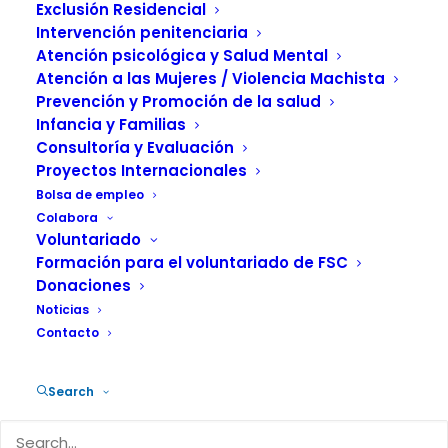
SALUD Y COMUNIDAD
Exclusión Residencial
Intervención penitenciaria
Atención psicológica y Salud Mental
Atención a las Mujeres / Violencia Machista
Prevención y Promoción de la salud
Infancia y Familias
Consultoría y Evaluación
Proyectos Internacionales
Las instalaciones del
Servicio de
Bolsa de empleo
Atención Psicosocial (SAP)
en
Colabora
Barcelona acogieron el pasado 10 de
Voluntariado
Formación para el voluntariado de FSC
diciembre la presentación de «Espacio
Donaciones
Ariadna», un nuevo servicio residencial,
Noticias
iniciativa de la Fundación Salud y
Contacto
Comunidad. Este recurso, ubicado
también en la Ciudad Condal, ofrece
Search
atención integral a las mujeres solas o