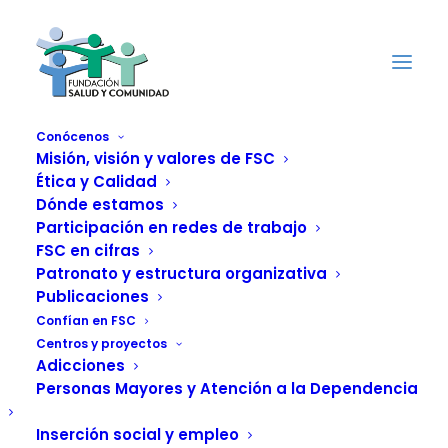
Conócenos
Misión, visión y valores de FSC
Ética y Calidad
Dónde estamos
Éxito y lleno absoluto
Participación en redes de trabajo
en la presentación
FSC en cifras
Patronato y estructura organizativa
de 'Espacio Ariadna:
Publicaciones
Confían en FSC
saliendo del
Centros y proyectos
Adicciones
laberinto'
Personas Mayores y Atención a la Dependencia
Inserción social y empleo
16 DICIEMBRE, 2013
|
IN
ACTUALIDAD
,
MUJER
|
BY
FUNDACIÓN