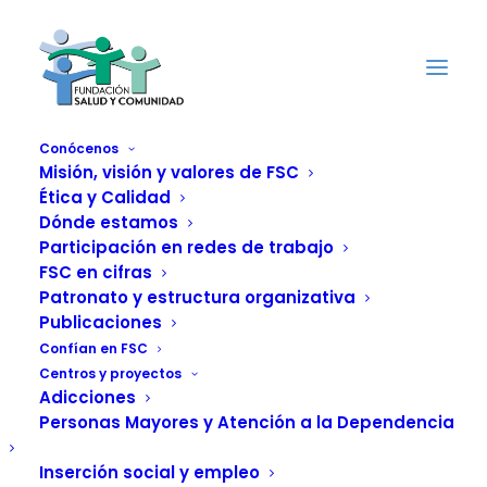
Conócenos
Misión, visión y valores de FSC
Ética y Calidad
Hogar de
Dónde estamos
Participación en redes de trabajo
Acogimiento General
FSC en cifras
Patronato y estructura organizativa
La Mar (Alicante)
Publicaciones
Confían en FSC
Centros y proyectos
Adicciones
Personas Mayores y Atención a la Dependencia
Inserción social y empleo
El Hogar de Acogimiento General «La Mar» es un recurso