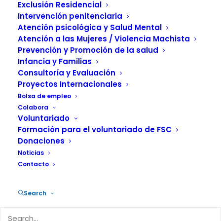
Exclusión Residencial
Intervención penitenciaria
Atención psicológica y Salud Mental
Atención a las Mujeres / Violencia Machista
Prevención y Promoción de la salud
El Centro de Reducción del Daño en la Cañada Real es un
Infancia y Familias
Consultoría y Evaluación
servicio que ofrece
atención psicosocial
a través de la
Proyectos Internacionales
prestación de servicios básicos (alimentación, higiene,
Bolsa de empleo
ropero…), apoyo al tratamiento, reducción de daños; así
Colabora
como apoyo personal y relacional a las personas con
Voluntariado
adicciones activas y con un importante deterioro
Formación para el voluntariado de FSC
biopsicosocial, residentes o que se encuentran
Donaciones
vinculadas de forma permanente a la Cañada Real, y a
Noticias
menudo en situación de gran vulnerabilidad.
Contacto
El equipo consta de 7 profesionales (Trabajadores
Search
sociales, psicólogo/a, educadores…) y cuenta con la
inestimable colaboración de voluntariado.