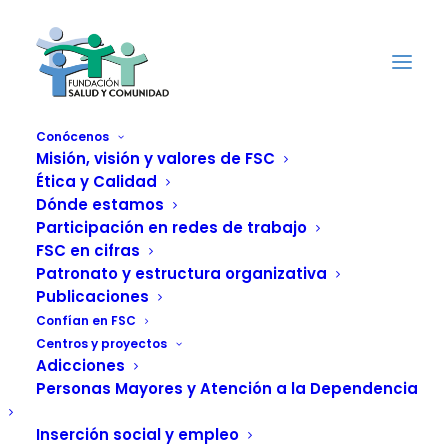
Conócenos
Misión, visión y valores de FSC
Ética y Calidad
Centro de Reducción
Dónde estamos
Participación en redes de trabajo
del Daño
FSC en cifras
Patronato y estructura organizativa
para personas con
Publicaciones
Confían en FSC
adicciones en La
Centros y proyectos
Adicciones
Cañada Real
Personas Mayores y Atención a la Dependencia
(Madrid)
Inserción social y empleo