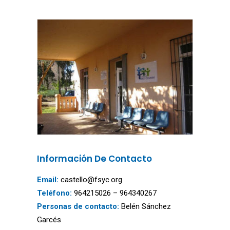
Información De Contacto
Email:
castello@fsyc.org
Teléfono:
964215026 – 964340267
Personas de contacto:
Belén Sánchez
Garcés