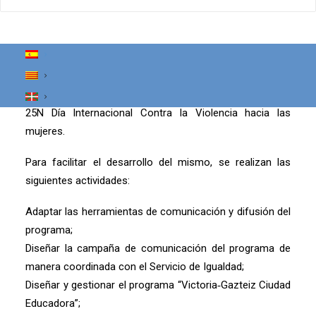
Beldur Barik.
Promover estrategias educativas, preventivas y de
sensibilización a través de la organización y desarrollo
del programa “Vitoria‐Gasteiz‐Ciudad Educadora” y la
estrategia Beldur Barik.
Vincular el programa Beldur Barik con la campaña del
25N Día Internacional Contra la Violencia hacia las
mujeres.
Para facilitar el desarrollo del mismo, se realizan las
siguientes actividades:
Adaptar las herramientas de comunicación y difusión del
programa;
Diseñar la campaña de comunicación del programa de
manera coordinada con el Servicio de Igualdad;
Diseñar y gestionar el programa “Victoria‐Gazteiz Ciudad
Educadora”;