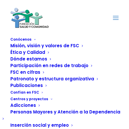
Conócenos
Misión, visión y valores de FSC
Ética y Calidad
Beldur Barik:
Dónde estamos
Participación en redes de trabajo
programa de
FSC en cifras
Patronato y estructura organizativa
sensibilización
Publicaciones
Confían en FSC
y prevención de la
Centros y proyectos
Adicciones
violencia machista
Personas Mayores y Atención a la Dependencia
Inserción social y empleo