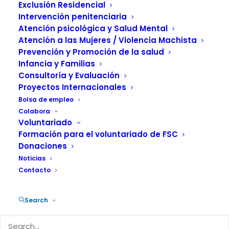
Exclusión Residencial
Intervención penitenciaria
Atención psicológica y Salud Mental
Atención a las Mujeres / Violencia Machista
El “Programa de sensibilización de la violencia machista
Prevención y Promoción de la salud
en torno al 25N Beldur Barik”, financiado por el
Infancia y Familias
Ayuntamiento de Vitoria‐Gasteiz, tiene como finalidad la
Consultoría y Evaluación
prevención de la violencia machista entre la juventud.
Proyectos Internacionales
Está impulsado por las instituciones de las Comunidad
Bolsa de empleo
Autónoma del País Vasco, y su principal objetivo es
Colabora
promover reflexiones y debates en torno a la violencia
Voluntariado
sexista entre los y las jóvenes con el fin de contribuir a la
Formación para el voluntariado de FSC
Donaciones
transformación de una sociedad machista a una
Noticias
igualitaria.
Contacto
Objetivos
Search
Impulsar la participación de la juventud a través del
desarrollo y dinamización del programa interinstitucional