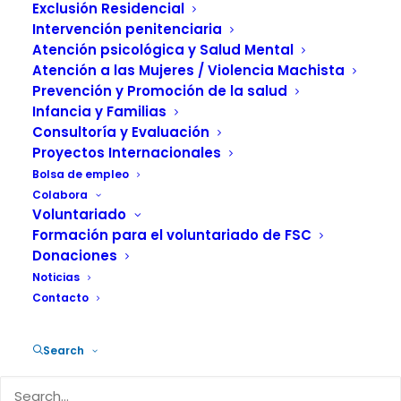
Exclusión Residencial
Intervención penitenciaria
Atención psicológica y Salud Mental
Atención a las Mujeres / Violencia Machista
Prevención y Promoción de la salud
Infancia y Familias
Consultoría y Evaluación
Proyectos Internacionales
Expertos estiman que habrá entre 27-50
Bolsa de empleo
muertes durante el primer año
Colabora
Voluntariado
La tasa de mortalidad podría llegar a las cifras
Formación para el voluntariado de FSC
de los años 90
Donaciones
La medida supondrá la aparición de entre 38 y
Noticias
68 nuevas infecciones
Contacto
«La retirada de la atención sanitaria a los inmigrantes sin
Search
papeles significará la muerte de entre 27 y 50 personas
por VIH durante el primer año de aplicación de esta