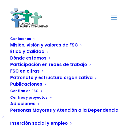
Conócenos
Misión, visión y valores de FSC
Ética y Calidad
Dónde estamos
Participación en redes de trabajo
50 pacientes con VIH
FSC en cifras
Patronato y estructura organizativa
podrían morir al año
Publicaciones
Confían en FSC
por los recortes
Centros y proyectos
Adicciones
Personas Mayores y Atención a la Dependencia
18 SEPTIEMBRE, 2012
|
IN
INSERCIÓN SOCIAL Y EMPLEO
|
BY
FUNDACIÓN SALUD Y COMUNIDAD
Inserción social y empleo